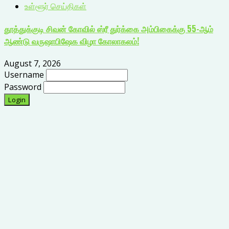
உள்ளூர் செய்திகள்
தூத்துக்குடி சிவன் கோவில் ஸ்ரீ துர்க்கை அம்பிகைக்கு 55-ஆம்
ஆண்டு வருஷாபிஷேக விழா கோலாகலம்!
August 7, 2026
Username
Password