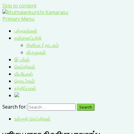
Skip to content
Primary Menu
புத்தகங்கள்
என்னைப்பற்றி
சினிமா / நாடகம்
விருதுகள்
இ புக்ஸ்
செய்திகள்
வீடியோஸ்
தொடர்கள்
சந்திப்புகள்
Search for:
உள்ளூர் செய்திகள்
பனிமய மாதா திருவிழா பாதுகாப்பு