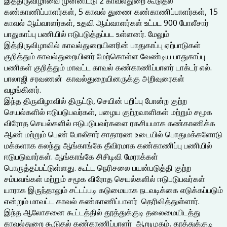
இத்திருவிழாவை முன்னிட்டு 2 காவல்துறை கூடுதல்
கண்காணிப்பாளர்கள், 5 காவல் துணை கண்காணிப்பாளர்கள், 15
காவல் ஆய்வாளர்கள், உதவி ஆய்வாளர்கள் உட்பட 900 போலீசார்
பாதுகாப்பு பணியில் ஈடுபடுத்தப்பட உள்ளனர். மேலும்
இத்திருவிழாவில் காவல்துறையினரின் பாதுகாப்பு ஏற்பாடுகள்
குறித்தும் காவல்துறையினர் மேற்கொள்ள வேண்டிய பாதுகாப்பு
பணிகள் குறித்தும் மாவட்ட காவல் கண்காணிப்பாளர் டாக்டர் எல்.
பாலாஜி சரவணன் காவல்துறையினருக்கு அறிவுரைகள்
வழங்கினர்.
இந்த திருவிழாவில் திருட்டு, செயின் பறிப்பு போன்ற குற்ற
செயல்களில் ஈடுபடுபவர்கள், பழைய குற்றவாளிகள் மற்றும் சமூக
விரோத செயல்களில் ஈடுபடுபவர்களை ரகசியமாக கண்காணிக்க
ஆண் மற்றும் பெண் போலீசார் சாதாரண உடையில் பொதுமக்களோடு
மக்களாக கலந்து ஆங்காங்கே தீவிரமாக கண்காணிப்பு பணியில்
ஈடுபடுவார்கள். ஆங்காங்கே சிசிடிவி மேராக்கள்
பொருத்தப்பட்டுள்ளது. கூட்ட நெரிசலை பயன்படுத்தி குற்ற
சம்பவங்கள் மற்றும் சமூக விரோத செயல்களில் ஈடுபடுபவர்கள்
யாராக இருந்தாலும் சட்டப்படி கடுமையாக நடவடிக்கை எடுக்கப்படும்
என்றும் மாவட்ட காவல் கண்காணிப்பாளர் தெரிவித்துள்ளார்.
இந்த ஆலோசனை கூட்டத்தில் தூத்துக்குடி தலைமையிடத்து
காவல்துறை கூடுதல் கண்காணிப்பாளர் ஆறுமுகம், தூத்துக்குடி