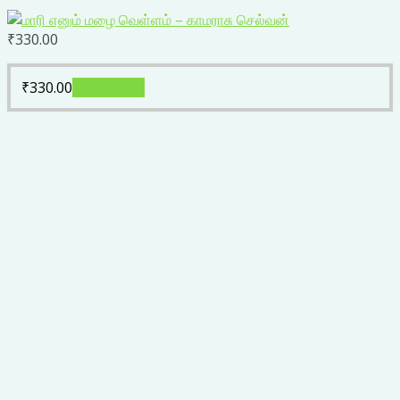
₹
330.00
₹
330.00
Add to cart