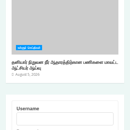
உள்ளூர் செய்திகள்
தனியார் நிறுவன நீர் ஆதாரத்திற்கான பணிகளை மாவட்ட
ஆட்சியர் ஆய்வு
August 5, 2026
Username