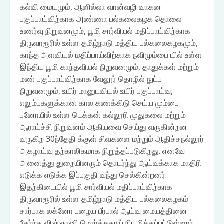
கல்வி மையமும், ஆளில்லா வான்வழி வாகன
பகுப்பாய்விற்காக அண்ணா பல்கலைகழக தொலை
உணர்வு நிறுவனமும், பூமி சார்வியல் மதிப்பாய்விற்காக
திருவாரூரில் உள்ள தமிழ்நாடு மத்திய பல்கலைகழகமும்,
காந்த அளவியல் மதிப்பாய்விற்காக நவிமும்பை யில் உள்ள
இந்திய பூமி காந்தவியல் நிறுவனமும், தாதுக்கள் மற்றும்
மண் பகுப்பாய்விற்காக வேலூர் தொழில் நுட்ப
நிறுவனமும், உயிர் மானுடவியல் உயிர் பகுப்பாய்வு,
எலும்புகளுக்கான கால கணக்கிடு செய்ய மும்பை
புனோயில் உள்ள டெக்கன் கல்லூரி முதுகலை மற்றும்
ஆராய்ச்சி நிறுவனம் ஆகியவை செய்து வருகின்றன.
வருகிற 30ந்தேதி க்குள் சிவகளை மற்றும் ஆதிச்சநல்லூர்
அகழாய்வு தற்காலிகமாக நிறுத்தப்படுகிறது. எனவே
அனைத்து துறையினரும் தொடர்ந்து ஆய்வுக்காக மாதிரி
எடுக்க எடுக்க இப்பகுதி வந்து செல்கின்றனர்.
இதற்கிடையில் பூமி சார்வியல் மதிப்பாய்விற்காக
திருவாரூரில் உள்ள தமிழ்நாடு மத்திய பல்கலைகழகம்
சார்பாக லக்னோ பழைய பீர்பால் ஆய்வு மையத்தினை
சேர்ந்த விஞ்ஞானி மொர்த்தகாய் நியமிக்கப்பட்டுள்ளார் .