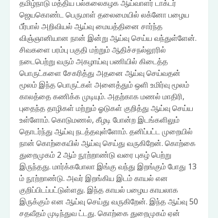
தமிழ்நாடு மத்திய பல்கலைகழக ஆய்வாளர் டாக்டர்
ஜெயகொண்ட பெருமாள் தலைமையில் லக்னோ பழைய
பீர்பால் அறிவியல் ஆய்வு மையத்தினை சார்ந்த
விஞ்ஞானியான நான் இன்று ஆய்வு செய்ய வந்துள்ளேன்.
சிவகளை பரம்பு பகுதி மற்றும் ஆதிச்சநல்லூரில்
நடைபெற்று வரும் அகழாய்வு பணியில் கிடைத்த
பொருட்களை சேகரித்து அதனை ஆய்வு செய்வதன்
மூலம் இந்த பொருட்கள் அனைத்தும் ஒளி உமிர்வு மூலம்
காலத்தை கணிக்க முடியும். அதற்காக மணல் மாதிரி,
புதைந்த தாழிகள் மற்றும் ஓடுகள் குறித்து ஆய்வு செய்ய
உள்ளோம். கொடுமணல், கீழடி போன்ற இடங்களிலும்
தொடர்ந்து ஆய்வு நடத்தவுள்ளோம். தனிப்பட்ட முறையில்
நான் கொற்கையில் ஆய்வு செய்து வருகிறேன். கொற்கை
துறைமுகம் 2 ஆம் நூற்றாண்டு வரை புகழ் பெற்று
இருந்தது. மார்க்கபோலா இங்கு வந்து இறங்கும் போது 13
ம் நூற்றாண்டு. அவர் இறங்கிய இடம் காயல் என
குறிப்பிடப்பட்டுள்ளது. இந்த காயல் பழைய காயலாக
இருக்கும் என ஆய்வு செய்து வருகிறேன். இந்த ஆய்வு 50
சதவீதம் முடிந்துவ ட்டது. கொற்கை துறைமுகம் ஏன்