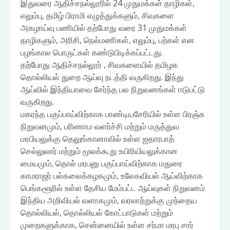
இதுவரை ஆதிச்சநல்லூரில் 24 முதுமக்கள் தாழிகள்,
எலும்பு, தமிழ் பிராமி எழுத்துக்களும், சிவகளை
அகழாய்வு பணியில் தற்போது வரை 31 முதுமக்கள்
தாழிகளும், அரிசி, நெல்மணிகள், எலும்பு, பற்கள் என
பழங்கால பொருட்கள் கண்டுபிடிக்கப்பட்டது.
தற்போது ஆதிச்சநல்லூர் , சிவகளையில் தமிழக
தொல்லியல் துறை ஆய்வு நடத்தி வருகிறது. இந்து
ஆய்வில் இந்தியாவை சேர்ந்த பல நிறுவனங்கள் ஈடுபட்டு
வருகிறது.
மகரந்த பகுப்பாய்விற்காக பாண்டியசேரியில் உள்ள பிரஞ்சு
நிறுவனமும், பரிணாம வளர்ச்சி மற்றும் மருத்துவ
மரபியலுக்கு தெலுங்கானாவில் உள்ள ஐதாரபாத்
செல்லுலார் மற்றும் மூலக்கூறு உயிரியியலுக்கான
மையமும், தொல் மரபனு பகுப்பாய்விற்காக மதுரை
காமராஜர் பல்கலைக்கழகமும், உலேகவியல் ஆய்விற்காக
பெங்களூரில் உள்ள தேசிய மேம்பட்ட ஆய்வுகள் நிறுவனம்
இந்திய அறிவியல் வளாகமும், வரலாற்றுக்கு முந்தைய
தொல்லியல், தொல்லியல் கோட்பாடுகள் மற்றும்
முறைகளுக்காக, சென்னையில் உள்ள சர்மா மரபு சார்