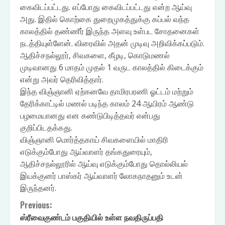
கைவிடப்பட்டது. எப்போது கைவிடப்பட்டது என்ற ஆய்வு
அது. இதில் கொற்கை துறைமுகத்துக்கு கப்பல் வந்த
காலத்தில் தண்ணீர் இருந்த அளவு உள்பட சோதனைகள்
நடத்தியுள்ளேன். விரைவில் அதன் முடிவு அறிவிக்கப்படும்.
ஆதிச்சநல்லூர், சிவகளை, கீழடி, கொடுமணல்
முடிவானது 6 மாதம் முதல் 1 வருட காலத்தில் கிடைக்கும்
என்று அவர் தெரிவித்தார்.
இந்த விஞ்ஞானி ஏற்கனவே தாமிரபரணி ஓட்டம் மற்றும்
தேரிக்காட்டில் மணல் படிந்த காலம் 24 ஆயிரம் ஆண்டு
பழமையானது என கண்டுபிடித்தவர் என்பது
குறிப்பிடதக்கது.
விஞ்ஞானி மொர்த்தகாய் சிவகளையில் மாதிரி
எடுக்கும்போது ஆய்வாளர் தங்கதுரையும்,
ஆதிச்சநல்லூரில் ஆய்வு எடுக்கும்போது தொல்லியல்
இயக்குனர் பாஸ்கர் ஆய்வாளர் லோகநாதனும் உடன்
இருந்தனர்.
Continue
Previous:
ஸ்ரீவைகுண்டம் பகுதியில் உள்ள நவதிருப்பதி