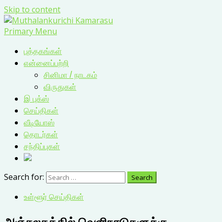
Skip to content
Primary Menu
புத்தகங்கள்
என்னைப்பற்றி
சினிமா / நாடகம்
விருதுகள்
இ புக்ஸ்
செய்திகள்
வீடியோஸ்
தொடர்கள்
சந்திப்புகள்
Search for:
உள்ளூர் செய்திகள்
அஞ்சலகத்தில் வெளிநாடுகளுக்கு