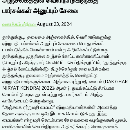
பார்சல்கள் அனுப்பும் சேவை
வணக்கம் ஸ்ரீவை
August 23, 2024
தூத்துக்குடி தலைமை அஞ்சலகத்தில், வெளிநாடுகளுக்கு
ஏற்றுமதி பார்சல்கள் அனுப்பும் சேவையை பொதுமக்கள்
பயன்படுத்திக் கொள்ளலாம் என்று அறிவிக்கப்பட்டுள்ளது.
தூத்துக்குடி முதுநிலை அஞ்சல் கோட்ட கண்காணிப்பாளர்
(பொறுப்பு) சுரேஷ்குமார் வெளியிட்ட செய்திக்குறிப்பில், “தூத்துக்குடி
அஞ்சல் கோட்டத்தின்கீழ், திருச்செந்தூர் சாலையில் உள்ள
தூத்துக்குடி தலைமை அஞ்சலகத்தில், வெளிநாட்டு
ஏற்றுமதியாளர்களுக்கான அஞ்சலக ஏற்றுமதி மையம் (DAK GHAR
NIRYAT KENDRA) 2022ம் ஆண்டு துவங்கப்பட்டு சிறப்பாக
செயல்பட்டு வருவதுடன் ஏற்றுமதியாளர்களிடம் சிறந்த
வரவேற்பையும் பெற்றுள்ளது.
“அஞ்சலக ஏற்றுமதி மையம்” ஏற்றுமதியாளர்களின் அனைத்து
தேவைகளுக்குமான ஒரே இடமாக செயல்படுகிறது. இந்த
மையங்கள் ஏற்றுமதி தொடர்பான சேவைகளை வழங்குவதன் மூலம்,
வணிகங்களின் செயல்திறனை அதிகரிக்கவும், செலவுகளைக்