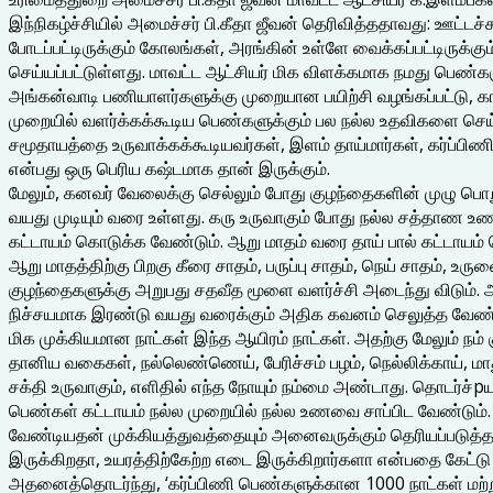
இந்நிகழ்ச்சியில் அமைச்சர் பி.கீதா ஜீவன் தெரிவித்ததாவது: ஊட்டச்சத
போடப்பட்டிருக்கும் கோலங்கள், அரங்கின் உள்ளே வைக்கப்பட்டிருக்
செய்யப்பட்டுள்ளது. மாவட்ட ஆட்சியர் மிக விளக்கமாக நமது பெண
அங்கன்வாடி பணியாளர்களுக்கு முறையான பயிற்சி வழங்கப்பட்டு, கால
முறையில் வளர்க்கக்கூடிய பெண்களுக்கும் பல நல்ல உதவிகளை செய்
சமூதாயத்தை உருவாக்கக்கூடியவர்கள், இளம் தாய்மார்கள், கர்ப்பி
என்பது ஒரு பெரிய கஷ்டமாக தான் இருக்கும்.
மேலும், கனவர் வேலைக்கு செல்லும் போது குழந்தைகளின் முழு பொறு
வயது முடியும் வரை உள்ளது. கரு உருவாகும் போது நல்ல சத்தாண
கட்டாயம் கொடுக்க வேண்டும். ஆறு மாதம் வரை தாய் பால் கட்டாயம்
ஆறு மாதத்திற்கு பிறகு கீரை சாதம், பருப்பு சாதம், நெய் சாதம்
குழந்தைகளுக்கு அறுபது சதவீத மூளை வளர்ச்சி அடைந்து விடும்.
நிச்சயமாக இரண்டு வயது வரைக்கும் அதிக கவனம் செலுத்த வேண்ட
மிக முக்கியமான நாட்கள் இந்த ஆயிரம் நாட்கள். அதற்கு மேலும் ந
தானிய வகைகள், நல்லெண்ணெய், பேரிச்சம் பழம், நெல்லிக்காய், மா
சக்தி உருவாகும், எளிதில் எந்த நோயும் நம்மை அண்டாது. தொடர்ச்
பெண்கள் கட்டாயம் நல்ல முறையில் நல்ல உணவை சாப்பிட வேண்டும்.
வேண்டியதன் முக்கியத்துவத்தையும் அனைவருக்கும் தெரியப்படுத்த 
இருக்கிறதா, உயரத்திற்கேற்ற எடை இருக்கிறார்களா என்பதை கேட்டு ந
அதனைத்தொடர்ந்து, ‘கர்ப்பிணி பெண்களுக்கான 1000 நாட்கள் மற்