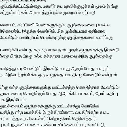
ுப்படுத்தப்பட்டுள்ளது. மகளிர் சுய உதவிக்குழுக்கள் மூலம் இங்கு
ந்துள்ளார்கள். அனைத்தும் நல்ல முறையில் ஏற்பாடு
்களையும், கர்ப்பிணி பெண்களுக்கும், குழந்தைகளையும் நல்ல
்கிகொண்டே இருக்க வேண்டும். மிக முக்கியமாக எதிர்கால
வேண்டும். பணிபுரியும் பெண்களுக்கு குழந்தைகளை வளர்ப்பது
் வளர்ச்சி என்பது கரு உருவான நாள் முதல் குழந்தைக்கு இரண்டு
ழந்தை பிறந்த பிறகு நல்ல சத்தாண உணவை அந்த குழந்தைக்கு
 கொடுத்து வர வேண்டும். இரண்டு வயது ஆகும் போது வளரும்
 அறிவாற்றல் மிக்க ஒரு குழந்தையாக திகழ வேண்டும் என்றால்
திற்கு வந்த குழந்தைகளுக்கு ஊட்டச்சத்து கொடுத்தாக வேண்டும்.
சத்தான உணவு கொடுக்கும் போது ஆரோக்கியமாகவும், நோய் எதிப்பு
ாக இருப்போம்.
்துவத்தையும் குழந்தைகளுக்கு ஊட்டச்சத்து கொடுக்க
ிற்கு ஏற்ற உயரத்தில் இருக்கிறார்களா, வயதிற்கேற்ற எடை
உரிமைத்துறை அமைச்சர் பி.கீதா ஜீவன் தெரிவித்தார்.
ம், சிறுதானிய உணவு கண்காட்சியினையும் பார்வையிட்டு,