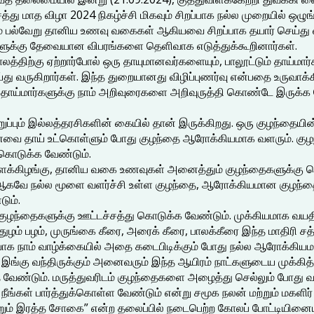
்து மாத விழா 2024 நிகழ்ச்சி மிகவும் சிறப்பாக நல்ல முறையில் ஒழுங்க
கும் பல்வேறு தானிய உணவு வகைகள் ஆகியவை சிறப்பாக தயார் செய்து வ
்களுக்கு தேவையான விபரங்களை தெளிவாக எடுத்துக்கூறினார்கள்.
த்திற்கு ஏற்றார்போல் ஒரு தாயுமானவர்களையும், பாலூட்டும் தாய்மார
து வருகிறார்கள். இந்த துறையானது விழிப்புணர்வு என்பதை உருவாக
ணிதாய்மார்களுக்கு நாம் அறிவுரைகளை அறிவுருத்தி கொண்டே இருக்க 
ப்பும் இல்லத்தரசிகளின் கையில் தான் இருக்கிறது. ஒரு குழந்தையின
 உணவை தாய் உட்கொள்ளும் போது குழந்தை ஆரோக்கியமாக வளரும். கு
 கொடுக்க வேண்டும்.
, உருளைக்கிழங்கு, தானிய வகை உணவுகள் அனைத்தும் குழந்தைகளுக்கு
 ஆகவே நல்ல மூளை வளர்ச்சி உள்ள குழந்தை, ஆரோக்கியமான குழந்தை,
ும்.
ம் குழந்தைகளுக்கு ஊட்டச்சத்து கொடுக்க வேண்டும். முக்கியமாக வய
துழம் பழம், முருங்கை கீரை, அரைக் கீரை, பாலக்கீரை இந்த மாதிரி 
pயாக நாம் வாழ்க்கையில் அதை கடைபிடிக்கும் போது நல்ல ஆரோக்கியம
 இங்கு வந்திருக்கும் அனைவரும் இந்த ஆயிரம் நாட்களுடைய முக்கித
வேண்டும். மருத்துவரிடம் குழந்தைகளை அழைத்து செல்லும் போது வயத
ீங்கள் பார்த்துக்கொள்ள வேண்டும் என்று சமூக நலன் மற்றும் மகளிர் 
றும் இரத்த சோகை” என்ற தலைப்பில் நடைபெற்ற கோலப் போட்டியினையு