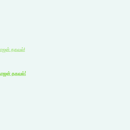
காஜன் தகவல்!
காஜன் தகவல்!