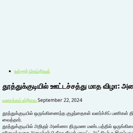
உள்ளூர் செய்திகள்
தூத்துக்குடியில் ஊட்டச்சத்து மாத விழா: அமை
வணக்கம் ஸ்ரீவை
September 22, 2024
தூத்துக்குடியில் ஒருங்கிணைந்த குழந்தைகள் வளர்ச்சிப் பணிகள் த
வைத்தார்.
தூத்துக்குடியில் அறிஞர் அண்ணா திருமண மண்டபத்தில் ஒருங்கிணை
உரிமைத்துறை அமைச்சர் பி.கீதா ஜீவன் மாவட்ட ஆட்சியர் க.இளம்பகவ