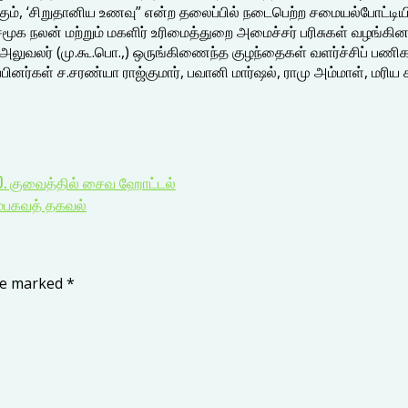
கும், ‘சிறுதானிய உணவு” என்ற தலைப்பில் நடைபெற்ற சமையல்போட்டியில
மூக நலன் மற்றும் மகளிர் உரிமைத்துறை அமைச்சர் பரிசுகள் வழங்கினா
அலுவலர் (மு.கூ.பொ.,) ஒருங்கிணைந்த குழந்தைகள் வளர்ச்சிப் பணிகள் 
கள் ச.சரண்யா ராஜ்குமார், பவானி மார்ஷல், ராமு அம்மாள், மரிய கீதா
 10. குவைத்தில் சைவ ஹோட்டல்
ளம்பகவத் தகவல்
are marked
*