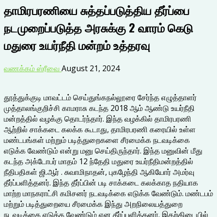
தாமிரபரணியை சுத்தப்படுத்திய தீர்ப்பை
நடமுறைப்படுத்த அரசுக்கு 2 வாரம் கெடு
மதுரை உயர்நீதி மன்றம் உத்தரவு
வணக்கம் ஸ்ரீவை
August 21, 2024
தூத்துக்குடி மாவட்டம் செய்துங்கநல்லூரை சேர்ந்த எழுத்தாளர்
முத்தாலங்குறிச்சி காமராசு கடந்த 2018 ஆம் ஆண்டு உயர்நீதி
மன்றத்தில் வழக்கு தொடர்ந்தார். இந்த வழக்கில் தாமிரபரணி
ஆற்றில் சாக்கடை கலக்க கூடாது, தாமிரபரணி கரையில் உள்ள
மண்டபங்கள் மற்றும் படித்துறைகளை சீரமைக்க நடவடிக்கை
எடுக்க வேண்டும் என்று மனு செய்திருந்தார். இந்த மனுவின் மீது
கடந்த அக்டோபர் மாதம் 12 ந்தேதி மதுரை உயர்நீதிமன்றத்தில்
நீதிபதிகள் ஜி.ஆர் . சுவாமிநாதன், புகழேந்தி ஆகியோர் அமர்வு
தீர்ப்பளித்தனர். இந்த தீர்ப்பின் படி சாக்கடை கலக்காத நதியாக
மாற்ற மாநகராட்சி கமிசனர் நடவடிக்கை எடுக்க வேண்டும். மண்டபம்
மற்றும் படித்துறையை சீரமைக்க இந்து அறநிலையத்துறை
நடவடிக்கை எடுக்க வேண்டும் என தீர்ப்பளித்தனர். இதற்கிடையில்