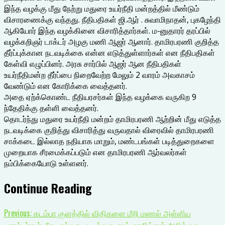
இந்த வழக்கு மீது நேற்று மதுரை உயர்நீதி மன்றத்தில் மீண்டும்
விசாரணைக்கு வந்தது. நீதிபதிகள் ஜி.ஆர் . சுவாமிநாதன், புகழேந்தி
ஆகியோர் இந்த வழக்கினை விசாரித்தார்கள். ம-னுதாரர் தரப்பில்
வழக்கறிஞர் டாக்டர் அழகு மணி ஆஜர் ஆனார். தாமிரபரணி குறித்த
தீர்ப்புக்கான நடவடிக்கை என்ன எடுத்துள்ளார்கள் என நீதிபதிகள்
கேள்வி எழுப்பினர். அரசு சார்பில் ஆஜர் ஆன நீதிபதிகள்
உயர்நீதிமன்ற தீர்ப்பை நிறைவேற்ற மேலும் 2 வாரம் அவகாசம்
வேண்டும் என கோரிக்கை வைத்தனர்.
அதை ஏற்க்கொண்ட நீதியரசர்கள் இந்த வழக்கை வருகிற 9
ந்தேதிக்கு தள்ளி வைத்தனர்.
தொடர்ந்து மதுரை உயர்நீதி மன்றம் தாமிரபரணி ஆற்றின் மீது எடுத்த
நடவடிக்கை குறித்து விசாரித்து வருவதால் விரைவில் தாமிரபரணி
சாக்கடை இல்லாத நதியாக மாறும், மண்டபங்கள் படித்துறைகளை
முறையாக சீரமைக்கப்படும் என தாமிரபரணி ஆர்வலர்கள்
நம்பிக்கையோடு உள்ளனர்.
Continue Reading
Previous:
கடம்பா குளத்தில் விதிகளை மீறி மணல் அள்ளிய
டிராக்டர்கள் மீது குற்ற நடவடிக்கை ஏரல் தாசில்தார் அறிக்கை