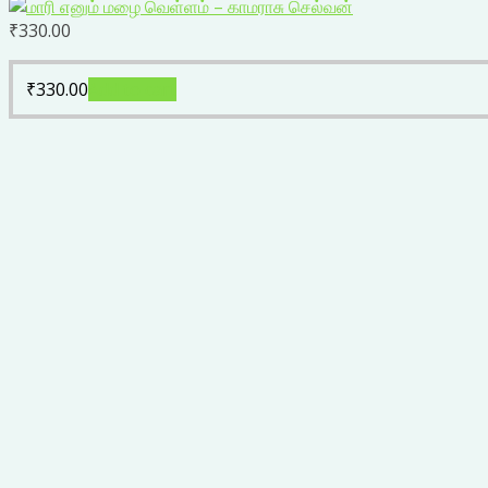
₹
330.00
₹
330.00
Add to cart