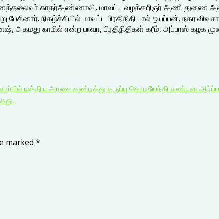
ைத்தலைவா் காதர்அண்ணாவி, மாவட்ட வழக்கறிஞர் அணி துணை அம
று பேசினார். நிகழ்ச்சியில் மாவட்ட பிரதிநிதி பால் ஐயப்பன், நக
், அகமது காமில் என்ற பாவா, பிரதிநிதிகள் கரீம், அப்பாஸ் கழக முன்
ார்பில் மத்திய அரசை கண்டித்து கருப்பு கொடியேந்தி கண்டன ஆர்ப்பா
ைது.
are marked
*