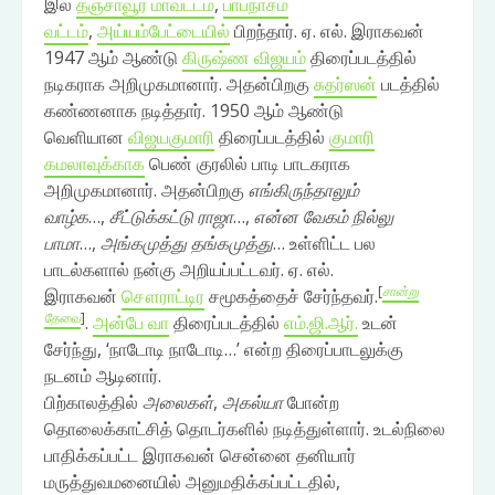
இல்
தஞ்சாவூர் மாவட்டம்
,
பாபநாசம்
வட்டம்
,
அய்யம்பேட்டையில்
பிறந்தார். ஏ. எல். இராகவன்
1947 ஆம் ஆண்டு
கிருஷ்ண விஜயம்
திரைப்படத்தில்
நடிகராக அறிமுகமானார். அதன்பிறகு
சுதர்ஸன்
படத்தில்
கண்ணனாக நடித்தார். 1950 ஆம் ஆண்டு
வெளியான
விஜயகுமாரி
திரைப்படத்தில்
குமாரி
கமலாவுக்காக
பெண் குரலில் பாடி பாடகராக
அறிமுகமானார். அதன்பிறகு
எங்கிருந்தாலும்
வாழ்க
…,
சீட்டுக்கட்டு ராஜா
…,
என்ன வேகம் நில்லு
பாமா
…,
அங்கமுத்து தங்கமுத்து
… உள்ளிட்ட பல
பாடல்களால் நன்கு அறியப்பட்டவர். ஏ. எல்.
[
சான்று
இராகவன்
சௌராட்டிர
சமூகத்தைச் சேர்ந்தவர்.
தேவை
]
.
அன்பே வா
திரைப்படத்தில்
எம்.ஜி.ஆர்.
உடன்
சேர்ந்து, ‘நாடோடி நாடோடி…’ என்ற திரைப்பாடலுக்கு
நடனம் ஆடினார்.
பிற்காலத்தில்
அலைகள்
,
அகல்யா
போன்ற
தொலைக்காட்சித் தொடர்களில் நடித்துள்ளார். உடல்நிலை
பாதிக்கப்பட்ட இராகவன் சென்னை தனியார்
மருத்துவமனையில் அனுமதிக்கப்பட்டதில்,