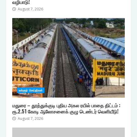
வழிபாடு!
August 7, 2026
உள்ளூர் செய்திகள்
மதுரை – தூத்துக்குடி புதிய அகல ரயில் பாதை திட்டம் :
ரூ.2.51 கோடி ஆலோசனைக் குழு டெண்டர் வெளியீடு!
August 7, 2026