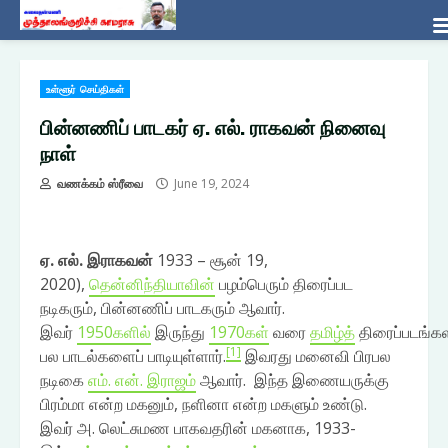
Skip
உள்ளூர் செய்திகள்
to
content
பின்னணிப் பாடகர் ஏ. எல். ராகவன் நினைவு
நாள்
வணக்கம் ஸ்ரீவை
June 19, 2024
ஏ. எல். இராகவன்
1933 – சூன் 19,
2020),
தென்னிந்தியாவின்
பழம்பெரும் திரைப்பட
நடிகரும், பின்னணிப் பாடகரும் ஆவார்.
இவர்
1950களில்
இருந்து
1970கள்
வரை
தமிழ்த்
திரைப்படங்கள
[1]
பல பாடல்களைப் பாடியுள்ளார்.
இவரது மனைவி பிரபல
நடிகை
எம். என். இராஜம்
ஆவார்.
இந்த இணையருக்கு
பிரம்மா என்ற மகனும், நளினா என்ற மகளும் உண்டு.
இவர் அ. லெட்சுமண பாகவதரின் மகனாக, 1933-