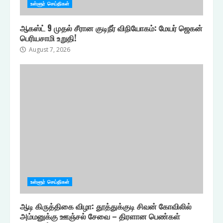
உள்ளூர் செய்திகள்
ஆகஸ்ட் 9 முதல் சீரான குடிநீர் விநியோகம்: மேயர் ஜெகன்
பெரியசாமி உறுதி!
August 7, 2026
உள்ளூர் செய்திகள்
ஆடி கிருத்திகை விழா: தூத்துக்குடி சிவன் கோவிலில்
அம்மனுக்கு ஊஞ்சல் சேவை – திரளான பெண்கள்