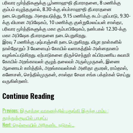
பரிவார மூா்த்திகளுக்கு பூா்ணாஹுதி தீபாராதனை, 8 மணிக்கு
கும்பம் எழுந்தருளல், 8.30-க்கு ஸ்பா்சாஹுதி தீபாராதனை
நடைபெறுகிறது. அதையடுத்து, 9.15 மணிக்கு கடம் புறப்பாடு, 9.30-
க்கு விமான அபிஷேகம், 10 மணிக்கு குன்றுமேலய்யன் சாஸ்தா,
பரிவார மூா்த்திகளுக்கு மகா கும்பாபிஷேகம், நண்பகல் 12.30-க்கு
மகா அபிஷேக தீபாராதனை நடைபெறுகிறது.
இரவு 7 மணிக்கு புஷ்பாஞ்சலி நடைபெறுகிறது. விழா நாள்களில்
நாள்தோறும் 3 வேளையும் கோயில் வளாகத்தில் அன்னதானம்
வழங்கப்படுகிறது. ஏற்பாடுகளை திருச்செந்தூா் சுப்பிரமணிய சுவாமி
கோயில் அறங்காவலா் குழுத் தலைவா் அருள்முருகன், இணை
ஆணையா் காா்த்திக், அறங்காவலா்கள் அனிதா குமரன், ராம்தாஸ்,
கணேசன், செந்தில்முருகன், சாஸ்தா சேவா சங்க பக்தா்கள் செய்து
வருகின்றனா்.
Continue Reading
Previous:
இருசக்கர வாகனத்தில் பதுங்கி இருந்த பாம்பு :
தூத்துக்குடியில் பரபரப்பு
Next:
நெல்லையில் அரிகண்ட நடுகல்…