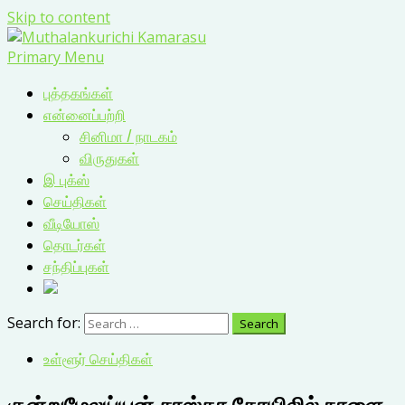
Skip to content
Primary Menu
புத்தகங்கள்
என்னைப்பற்றி
சினிமா / நாடகம்
விருதுகள்
இ புக்ஸ்
செய்திகள்
வீடியோஸ்
தொடர்கள்
சந்திப்புகள்
Search for:
உள்ளூர் செய்திகள்
குன்றுமேலய்யன் சாஸ்தா கோயிலில் நாளை