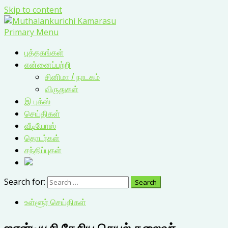
Skip to content
Primary Menu
புத்தகங்கள்
என்னைப்பற்றி
சினிமா / நாடகம்
விருதுகள்
இ புக்ஸ்
செய்திகள்
வீடியோஸ்
தொடர்கள்
சந்திப்புகள்
Search for:
உள்ளூர் செய்திகள்
ஐஎன்டியூசி தேசிய செயல் தலைவர்