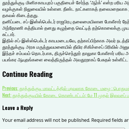
தூத்துக்குடி மினிசகாயபுரம் பகுதியைச் சேர்ந்த ‘ஆர்க்’ என்ற மரிய
வழக்குகள் நிலுவையில் உள்ளன. நீண்ட நாட்களாகத் தலைமறைவாக இரு
தகவல் கிடைத்தது.
தனிப்படை சப்-இன்ஸ்பெக்டர் ராஜபிரபு தலைமையிலான போலீசார் நேற்
அந்தோணி கத்தியால் தனது கழுத்தை வெட்டித் தற்கொலைக்கு முயன்ற
சுட்டார்.
இதில் சப்-இன்ஸ்பெக்டர் காயமடையவே, தற்காப்பிற்காக அவர் நடத்திய
தூத்துக்குடி அரசு மருத்துவமனையில் தீவிர சிகிச்சைப் பிரிவில் அனும
இந்தச் சம்பவம் தொடர்பாக, திருச்செந்தூர் தாலுகா போலீசார் மரிய 
பயங்கர ஆயுதங்களை வைத்திருத்தல் அவதூறாகப் பேசுதல் உள்ளிட்ட 7 ப
Continue Reading
Previous:
தூத்துக்குடி மாவட்டத்தில் பரவலாக கோடை மழை : பொதுமக்
Next:
தூத்துக்குடியில் கோடை கொண்டாட்டம்: மே 11 முதல் இலவசப் ப
Leave a Reply
Your email address will not be published.
Required fields 