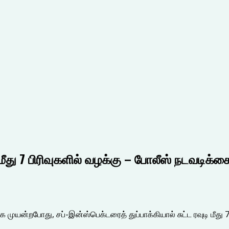
 மீது 7 பிரிவுகளில் வழக்கு – போலீஸ் நடவடிக்க
ுயன்றபோது, சப்-இன்ஸ்பெக்டரைத் துப்பாக்கியால் சுட்ட ரவுடி மீது 7 ப