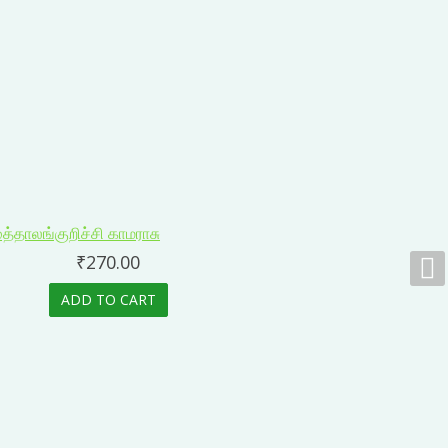
₹
270.00
ADD TO CART