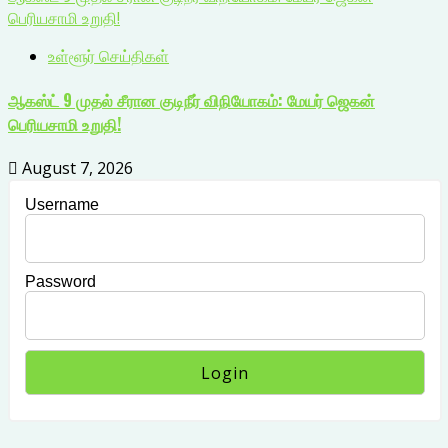
பெரியசாமி உறுதி!
உள்ளூர் செய்திகள்
ஆகஸ்ட் 9 முதல் சீரான குடிநீர் விநியோகம்: மேயர் ஜெகன்
பெரியசாமி உறுதி!
August 7, 2026
Username
Password