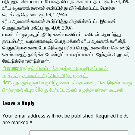
பறிமுதல் செய்யப்பட்ட போதைப்பொருட்களின் மதிப்பு: ரூ. 8,74,390
உரிய ஆவணங்களைச் சமர்ப்பித்து விடுவிக்கப்பட்ட மொத்த
ரொக்கத் தொகை: ரூ. 69,12,946
உரிய ஆவணங்களைச் சமர்ப்பித்து விடுவிக்கப்பட்ட இலவசப்
பொருட்களின் மதிப்பு: ரூ. 4,06,200/-
மாவட்டம் முழுவதும் தீவிர கண்காணிப்புப் பணிகள் தொடர்ந்து
நடைபெற்று வருவதாகவும், பொதுமக்கள் உரிய ஆவணங்களின்றி
பெருந்தொகையையோ அல்லது பரிசுப் பொருட்களையோ கொண்டு
செல்வதைத் தவிர்க்க வேண்டும் எனவும் மாவட்ட தேர்தல் அலுவலர்
கேட்டுக்கொண்டுள்ளார்.
Continue
Previous:
தேர்தல் விளம்பரங்களுக்கு அனுமதி கட்டாயம்:
தூத்துக்குடி மாவட்ட ஆட்சியர் அறிவுறுத்தல்!
Reading
Next:
தூத்துக்குடியில் குமிழ்முனை புத்தக வண்டியின் இரண்டாவது
பிறந்தநாள் விழா 50க்கு மேற்பட்ட இளம் எழுத்தாளர்கள் கூடினர்
Leave a Reply
Your email address will not be published.
Required fields
are marked
*