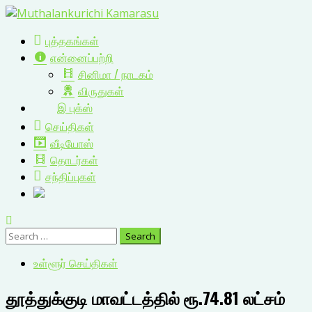
Skip
to
Primary
புத்தகங்கள்
content
Menu
என்னைப்பற்றி
சினிமா / நாடகம்
விருதுகள்
இ புக்ஸ்
செய்திகள்
வீடியோஸ்
தொடர்கள்
சந்திப்புகள்
Search
for:
உள்ளூர் செய்திகள்
தூத்துக்குடி மாவட்டத்தில் ரூ.74.81 லட்சம்