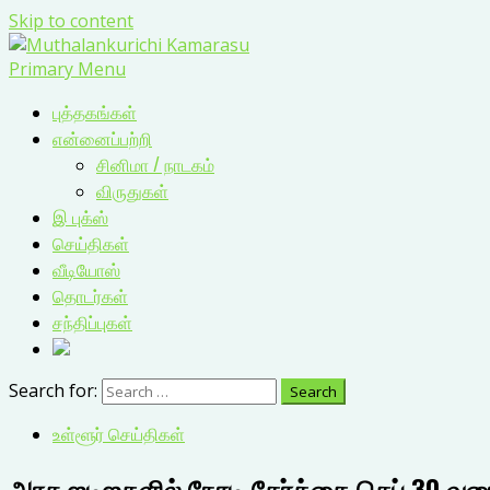
Skip to content
Primary Menu
புத்தகங்கள்
என்னைப்பற்றி
சினிமா / நாடகம்
விருதுகள்
இ புக்ஸ்
செய்திகள்
வீடியோஸ்
தொடர்கள்
சந்திப்புகள்
Search for:
உள்ளூர் செய்திகள்
அரசு ஐடிஐகளில் நேரடி சேர்க்கை செப்.30 வரை 