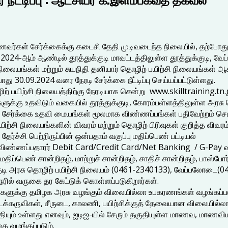
ணவர்கள் சேர்க்கைக்கு கடைசி தேதி முடிவடைந்த நிலையில், தற்போது செ
2024-ஆம் ஆண்டில் தூத்துக்குடி மாவட்டத்திலுள்ள தூத்துக்குடி, வேப்
 நிலையங்கள் மற்றும் சுயநிதி தனியார் தொழிற் பயிற்சி நிலையங்கள் ஆ
30.09.2024 வரை நேரடி சேர்க்கை நீட்டிப்பு செய்யப்பட்டுள்ளது.
ொழிற் பயிற்சி நிலையத்திற்கு நேரடியாக சென்று www.skilltrainin
 உதவிடும் வகையில் தூத்துக்குடி, கோரம்பள்ளத்திலுள்ள அரசு தொழி
ள சேர்க்கை உதவி மையங்கள் மூலமாக விண்ணப்பங்கள் பதிவேற்றம் செய்
யிற்சி நிலையங்களின் விவரம் மற்றும் தொழிற் பிரிவுகள் குறித்த வி
ு தேர்ச்சி பெற்றிருப்பின் ஒன்பதாம் வகுப்பு மதிப்பெண் பட்டியல்
ண்ணப்பதாரர் Debit Card/Credit Card/Net Banking / G-Pay வா
்பு மதிப்பெண் சான்றிதழ், மாற்றுச் சான்றிதழ், சாதிச் சான்றிதழ், பாஸ
குடி அரசு தொழிற் பயிற்சி நிலையம் (0461-2340133), வேப்பலோடை(04
ரில் வருகை தர கேட்டுக் கொள்ளப்படுகிறார்கள்.
ிகளுக்கு தமிழக அரசு வழங்கும் விலையில்லா உபகரணங்கள் வழங்கப்
படக்கருவிகள், சீருடை, காலணி, பயிற்சிக்குத் தேவையான விலையில்ல
் உள்ளது எனவும், ஐடிஐ-யில் சேரும் தகுதியுள்ள மாணவ, மாணவியர்கள
ை வழங்கப்படும்.