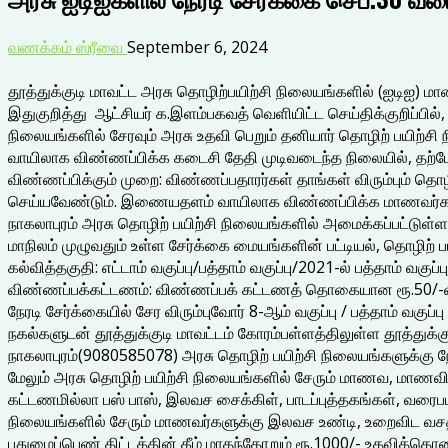
வணக்கம் ஸ்ரீவை
September 6, 2024
தூத்துக்குடி மாவட்ட அரசு தொழிற்பயிற்சி நிலையங்களில் (ஐடிஐ) மா
இதுகுறித்து ஆட்சியர் க.இளம்பகவத் வெளியிட்ட செய்திக்குறிப்பில், 
நிலையங்களில் சேரவும் அரசு உதவி பெறும் தனியார் தொழிற் பயிற்சி
வாயிலாக விண்ணப்பிக்க கடைசி தேதி முடிவடைந்த நிலையில், தற்போது 
விண்ணப்பிக்கும் முறை: விண்ணப்பதாரர்கள் தாங்கள் விரும்பும் த
செய்யவேண்டும். இணையதளம் வாயிலாக விண்ணப்பிக்க மாணவர்களுக்கு
நாகலாபுரம் அரசு தொழிற் பயிற்சி நிலையங்களில் அமைக்கப்பட்டுள்
மாநிலம் முழுவதும் உள்ள சேர்க்கை மையங்களின் பட்டியல், தொழிற் ப
கல்வித்தகுதி: எட்டாம் வகுப்பு/பத்தாம் வகுப்பு/2021-ல் பத்தாம் வகுப்ப
விண்ணப்பக்கட்டணம்: விண்ணப்பக் கட்டணத் தொகையான ரூ.50/-வி
நேரடி சேர்க்கையில் சேர விரும்புவோர் 8-ஆம் வகுப்பு / பத்தாம் வகுப
நகல்களுடன் தூத்துக்குடி மாவட்டம் கோரம்பள்ளத்திலுள்ள தூத்துக்
நாகலாபுரம்(9080585078) அரசு தொழிற் பயிற்சி நிலையங்களுக்கு நே
மேலும் அரசு தொழிற் பயிற்சி நிலையங்களில் சேரும் மாணவ, மாணவ
கட்டணமில்லா பஸ் பாஸ், இலவச சைக்கிள், பாடப்புத்தகங்கள், வரை
நிலையங்களில் சேரும் மாணவர்களுக்கு இலவச உண்டி, உறைவிட வசதியும
புதுமைப்பெண் திட்டத்தின் கீழ் மாதந்தோறும் ரூ.1000/- உதவித்தொக