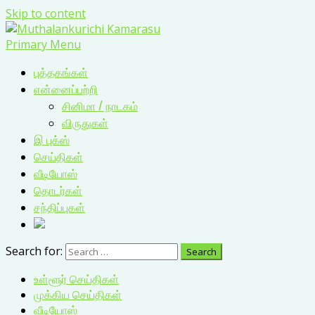
Skip to content
Primary Menu
புத்தகங்கள்
என்னைப்பற்றி
சினிமா / நாடகம்
விருதுகள்
இ புக்ஸ்
செய்திகள்
வீடியோஸ்
தொடர்கள்
சந்திப்புகள்
Search for:
உள்ளூர் செய்திகள்
முக்கிய செய்திகள்
வீடியோஸ்