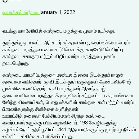
வணக்கம் ஸ்ரீவை
January 1, 2022
வடக்கு காரசேரியில் கால்நடை மருத்துவ முகாம் நடந்தது.
தூத்துக்குடி மாவட்ட ஆட்சியர் உத்தரவின்படி, தெய்வச்செயல்புரம்
கால்நடை மருத்துவமனை சார்பில் வடக்கு காரசேரியில் சிறப்பு
கால்நடை சுகாதார மற்றும் விழிப்புணர்வு மருத்துவ முகாம்
நடைபெற்றது.
கால்நடை பராமரிப்புத்துறை மண்டல இணை இயக்குநர் ராஜன்
தலைமை வகித்தார். உதவி இயக்குநர் மருத்துவர் ஆண்டனிசுரேஷ்
முன்னிலை வகித்தார். உதவி மருத்துவர் ஆனந்தராஜ்
தலைமையிலான மருத்துவக் குழுவினர் சுற்றுவட்டார கிராமங்களை
சேர்ந்த விவசாயிகள், பொதுமக்களின் கால்நடைகள் மற்றும் வளர்ப்பு
பிராணிகளுக்கு சிகிச்சை அளித்தனர்.
ஊராட்சித் தலைவர் பேச்சியம்மாள் சிறந்த கால்நடை
வளர்ப்பாளர்களுக்கு பரிசு வழங்கினார். 198 கோழிகளுக்கு
கழிச்சல்நோய் தடுப்பூசியும், 441 ஆடு மாடுகளுக்கு குடற்புழு நீக்கம்
உள்ளிட்ட சிகிச்சை அளிக்கப்பட்டது.