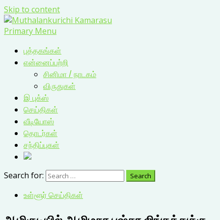
Skip to content
Primary Menu
புத்தகங்கள்
என்னைப்பற்றி
சினிமா / நாடகம்
விருதுகள்
இ புக்ஸ்
செய்திகள்
வீடியோஸ்
தொடர்கள்
சந்திப்புகள்
Search for:
உள்ளூர் செய்திகள்
ஆழிகுடியில் ஆழிமகா புஷ்கர லிங்கத்துக்கு