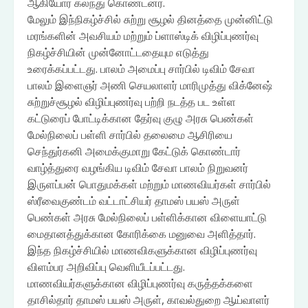
ஆகியோர் கலந்து கொண்டனர்.
மேலும் இந்நிகழ்ச்சில் சுற்று சூழல் தினத்தை முன்னிட்டு
மரங்களின் அவசியம் மற்றும் ப்ளாஸ்டிக் விழிப்புணர்வு
நிகழ்ச்சியின் முன்னோட்டதையும எடுத்து
உரைக்கப்பட்டது. பாலம் அமைப்பு சார்பில் டிவிம் சேவா
பாலம் இளைஞர் அணி செயலாளர் மாரிமுத்து விக்னேஷ்
சுற்றுச்சூழல் விழிப்புணர்வு பற்றி நடத்த பட உள்ள
கட்டுரைப் போட்டிக்கான தேர்வு குழு அரசு பெண்கள்
மேல்நிலைப் பள்ளி சார்பில் தலைமை ஆசிரியை
செந்துர்கனி அமைக்குமாறு கேட்டுக் கொண்டார்
வாழ்த்துரை வழங்கிய டிவிம் சேவா பாலம் நிறுவனர்
இருளப்பன் பொதுமக்கள் மற்றும் மாணவியர்கள் சார்பில்
ஸ்ரீவைகுண்டம் வட்டாட்சியர் தாமஸ் பயஸ் அருள்
பெண்கள் அரசு மேல்நிலைப் பள்ளிக்கான விளையாட்டு
மைதானத்துக்கான கோரிக்கை மனுவை அளித்தார்.
இந்த நிகழ்ச்சியில் மாணவிகளுக்கான விழிப்புணர்வு
விளம்பர அறிவிப்பு வெளியீடப்பட்டது.
மாணவியர்களுக்கான விழிப்புணர்வு கருத்தக்களை
தாசில்தார் தாமஸ் பயஸ் அருள், காவல்துறை ஆய்வாளர்