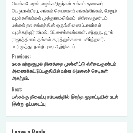
வெங்கடேஷன் ,வழக்கறிஞர்கள் சங்கம் தலைவர்
பெருமாள்பிரபு, சங்கம் செயலாளர் சங்கர்லிங்கம், மேலும்
‌வழக்கறிஙர்கள் முத்துராமலிங்கம், ஸ்ரீவைகுண்டம்
மக்கள் நல சங்கத்தின் ஒருங்கிணைப்பாளர்கள்
வழக்கறிஞர் ‌ரமேஷ், பிட்சைக்கண்ணன், சந்துரு, லூக்
ராஜரத்தினம் தங்கள் கருத்துக்களை பகிர்ந்தனர்.
மாரிமுத்து நன்றியுரை ஆற்றினார்
Continue
Previous:
உலக சுற்றுசூழல் தினத்தை முன்னிட்டு ஸ்ரீவைகுண்டம்
Reading
அணைக்கட்டுப்பகுதியில் உள்ள அமலைச் செடிகள்
அகற்றம்.
Next:
பஸ்சுக்கு தீவைப்பு சம்பவத்தில் இறந்த மூதாட்டியின் உடல்
இன்று ஒப்படைப்பு
Leave a Reply