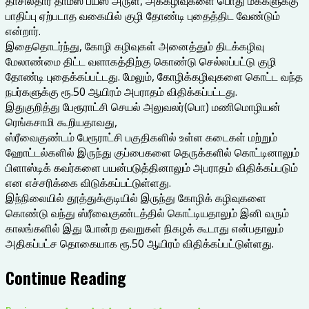
தாசில்தார் தாமஸ் பயஸ் அருள், அக்கழிவுகளை பொது மக்களுக்கு
பாதிப்பு ஏற்படாத வகையில் குழி தோண்டி புதைத்திட வேண்டும்
என்றார்.
இதைதொடர்ந்து, கோழி கழிவுகள் அனைத்தும் திடக்கழிவு
மேலாண்மை திட்ட வளாகத்திற்கு கொண்டு செல்லப்பட்டு குழி
தோண்டி புதைக்கப்பட்டது. மேலும், கோழிக்கழிவுகளை கொட்ட வந்த
நபர்களுக்கு ரூ.50 ஆயிரம் அபராதம் விதிக்கப்பட்டது.
இதுகுறித்து பேரூராட்சி செயல் அலுவலர்(பொ) மணிமொழியன்
ரெங்கசாமி கூறியதாவது,
ஸ்ரீவைகுண்டம் பேரூராட்சி பகுதிகளில் உள்ள கடைகள் மற்றும்
ஹோட்டல்களில் இருந்து குப்பைகளை தெருக்களில் கொட்டினாலும்
பிளாஸ்டிக் கவர்களை பயன்படுத்தினாலும் அபராதம் விதிக்கப்படும்
என எச்சரிக்கை விடுக்கப்பட்டுள்ளது.
இந்நிலையில் தூத்துக்குடியில் இருந்து கோழிக் கழிவுகளை
கொண்டு வந்து ஸ்ரீவைகுண்டத்தில் கொட்டியதாலும் இனி வரும்
காலங்களில் இது போன்ற தவறுகள் நிகழக் கூடாது என்பதாலும்
அதிகப்பட்ச தொகையாக ரூ.50 ஆயிரம் விதிக்கப்பட்டுள்ளது.
Continue Reading