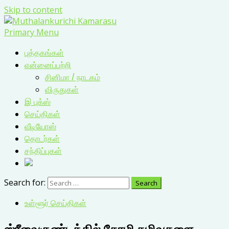
Skip to content
Primary Menu
புத்தகங்கள்
என்னைப்பற்றி
சினிமா / நாடகம்
விருதுகள்
இ புக்ஸ்
செய்திகள்
வீடியோஸ்
தொடர்கள்
சந்திப்புகள்
Search for:
உள்ளூர் செய்திகள்
ஸ்ரீவைகுண்டத்தில் கோழி கழிவுகளை