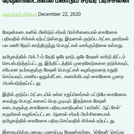
வணக்கம் ஸ்ரீவை
December 22, 2020
ரேஷன்கடைகளில் மீண்டும் சர்வர் பிரச்சினையால் கைரேகை
பதிவதில் சிக்கல் ஏற்பட்டுள்ளது. இதனால் குடும்ப அட்டைதாரர்கள்
பல மணி நேரம் காத்திருந்து பொருட்கள் வாங்கும்நிலை உள்ளது.
தமிழகத்தில் அக்.1-ம் தேதி ஒரே நாடு, ஒரே ரேஷன் கார்டு திட்டம்
செயல்படுத்தப்பட்டது. இத்திட்டத்தில் முறைகேடுகளை தடுக்கவும்,
சரியான நபர்களுக்கு ரேஷன் பொருட்கள் வழங்குவதை உறுதி
செய்யவும், மானிய ஒதுக்கீட்டை கணக்கிடவும் கைரேகை முறை
அமல்படுத்தப்பட்டது.
இதில் குடும்ப அட்டையில் உள்ள உறுப்பினர்கள் மட்டுமே கைரேகை
வைத்து பொருட்களைப் பெற முடியும். இதற்காக ரேஷன்
கடைகளுக்கு கைரேகை பதிவு வசதியுள்ள ‘பாயின்ட் ஆப் சேல்’
கருவிகள் வழங்கப்பட்டன. ஆனால் சர்வர் பிரச்சினையால்
தமிழகத்தில் கைரேகை பதிவு செய்வதில் சிக்கல் ஏற்பட்டது.
இதையடுத்து பழைய முறைப்படி ரேஷன்கார்டை ‘ஸ்கேன்’ செய்து