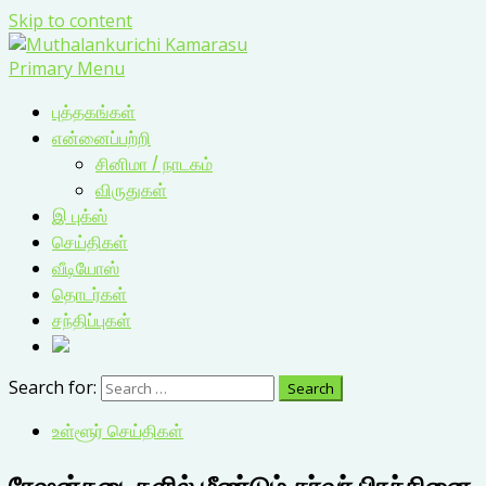
Skip to content
Primary Menu
புத்தகங்கள்
என்னைப்பற்றி
சினிமா / நாடகம்
விருதுகள்
இ புக்ஸ்
செய்திகள்
வீடியோஸ்
தொடர்கள்
சந்திப்புகள்
Search for:
உள்ளூர் செய்திகள்
ரேஷன்கடைகளில் மீண்டும் சர்வர் பிரச்சினை