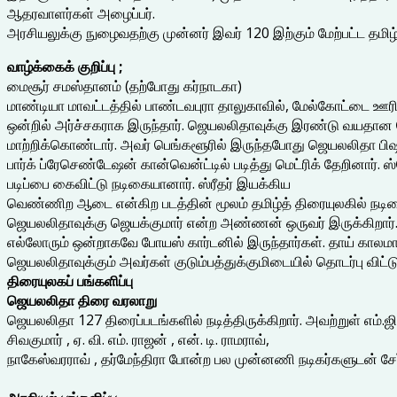
ஆதரவாளர்கள் அழைப்பர்.
அரசியலுக்கு நுழைவதற்கு முன்னர் இவர் 120 இற்கும் மேற்பட்ட தமிழ்
வாழ்க்கைக் குறிப்பு ;
மைசூர் சமஸ்தானம் (தற்போது கர்நாடகா)
மாண்டியா மாவட்டத்தில் பாண்டவபுரா தாலுகாவில், மேல்கோட்டை ஊரி
ஒன்றில் அர்ச்சகராக இருந்தார். ஜெயலலிதாவுக்கு இரண்டு வயதான
மாற்றிக்கொண்டார். அவர் பெங்களூரில் இருந்தபோது ஜெயலலிதா பிஷப
பார்க் ப்ரேசெண்டேஷன் கான்வென்ட்டில் படித்து மெட்ரிக் தேறினார். ஸ
படிப்பை கைவிட்டு நடிகையானார். ஸ்ரீதர் இயக்கிய
வெண்ணிற ஆடை என்கிற படத்தின் மூலம் தமிழ்த் திரையுலகில் நட
ஜெயலலிதாவுக்கு ஜெயக்குமார் என்ற அண்ணன் ஒருவர் இருக்கிறார். அ
எல்லோரும் ஒன்றாகவே போயஸ் கார்டனில் இருந்தார்கள். தாய் காலமான
ஜெயலலிதாவுக்கும் அவர்கள் குடும்பத்துக்குமிடையில் தொடர்பு விட்
திரையுலகப் பங்களிப்பு
ஜெயலலிதா திரை வரலாறு
ஜெயலலிதா 127 திரைப்படங்களில் நடித்திருக்கிறார். அவற்றுள் எம்.ஜ
சிவகுமார் , ஏ. வி. எம். ராஜன் , என். டி. ராமராவ்,
நாகேஸ்வரராவ் , தர்மேந்திரா போன்ற பல முன்னணி நடிகர்களுடன் சேர்ந