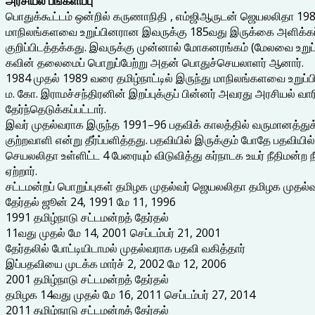
அரசியல் பங்களிப்பு
பொதுக்கூட்டம் ஒன்றில் கருணாநிதி , எம்ஜிஆருடன் ஜெயலலிதா 198
மாநிலங்களவை உறுப்பினரான இவருக்கு 185வது இருக்கை அளிக்கப்ப
குறிப்பிடத்தக்கது. இவருக்கு முன்னால் மோகனரங்கம் (மேலவை உறுப்ப
கவின் தலைமைப் பொறுப்பேற்று அதன் பொதுச்செயலாளர் ஆனார்.
1984 முதல் 1989 வரை தமிழ்நாட்டில் இருந்து மாநிலங்களவை உறுப்பின
ம. கோ. இராமச்சந்திரனின் இறப்புக்குப் பின்னர் அவரது அரசியல் 
தேர்ந்தெடுக்கப்பட்டார்.
இவர் முதல்வராக இருந்த 1991–96 பதவிக் காலத்தில் வருமானத்துக்கு
குற்றவாளி என்று தீர்ப்பளித்தது. பதவியில் இருக்கும் போதே பதவிய
செயலலிதா உள்ளிட்ட 4 பேரையும் விடுவித்து கர்நாடக உயர் நீதிமன்ற
ஏற்றார்.
சட்டமன்றப் பொறுப்புகள் தமிழக முதல்வர் ஜெயலலிதா தமிழக முதல்வர
தேர்தல் ஜூன் 24, 1991 மே 11, 1996
1991 தமிழ்நாடு சட்டமன்றத் தேர்தல்
11வது முதல் மே 14, 2001 செப்டம்பர் 21, 2001
தேர்தலில் போட்டியிடாமல் முதல்வராக பதவி வகித்தார்
இப்பதவியை முடக்க மார்ச் 2, 2002 மே 12, 2006
2001 தமிழ்நாடு சட்டமன்றத் தேர்தல்
தமிழக 14வது முதல் மே 16, 2011 செப்டம்பர் 27, 2014
2011 தமிழ்நாடு சட்டமன்றத் தேர்தல்