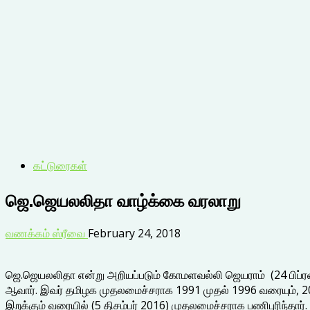
கட்டுரைகள்
ஜெ.ஜெயலலிதா வாழ்க்கை வரலாறு
வணக்கம் ஸ்ரீவை
February 24, 2018
ஜெ.ஜெயலலிதா என்று அறியப்படும் கோமளவல்லி ஜெயராம் (24 பிப்ரவர
ஆவார். இவர் தமிழக முதலமைச்சராக 1991 முதல் 1996 வரையும், 200
இறக்கும் வரையில் (5 திசம்பர் 2016) முதலமைச்சராக பணிபுரிந்த