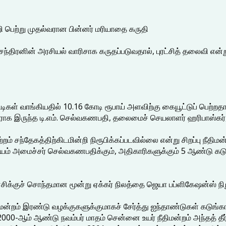
றி பெற்று முதல்வரான பின்னர் மரியாதை கருதி
சந்திரனின் அரசியல் வாரிசாக கருதப்படுவதால், புரட்சித் தலைவி என்று
ள் வாங்கியதில் 10.16 கோடி ரூபாய் அளவிற்கு கையூட்டுப் பெற்றதாக
ாக இருந்த டி.எம். செல்வகணபதி, தலைமைச் செயலாளர் ஹரிபாஸ்கர், அ
 குற்றம் சந்தேகத்திற்கிடமின்றி நிரூபிக்கப்படவில்லை என்று சிறப்பு ந
் அமைச்சர் செல்வகணபதிக்கும், அதிகாரிகளுக்கும் 5 ஆண்டு கடு
ிக்குச் சொந்தமான மூன்று ஏக்கர் நிலத்தை ஜெயா பப்ளிகேஷன்ஸ் நி
நீதிமன்றம் இரண்டு வழக்குகளுக்குமாகச் சேர்த்து ஐந்தாண்டுகள் கடு
ு 2000-ஆம் ஆண்டு நவம்பர் மாதம் சென்னை உயர் நீதிமன்றம் அந்தத் தீர்