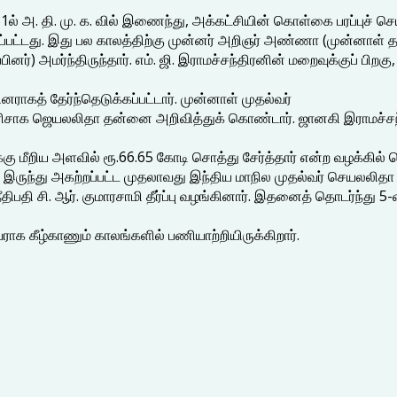
1ல் அ. தி. மு. க. வில் இணைந்து, அக்கட்சியின் கொள்கை பரப்புச்
ட்டது. இது பல காலத்திற்கு முன்னர் அறிஞர் அண்ணா (முன்னாள் தம
ினர்) அமர்ந்திருந்தார். எம். ஜி. இராமச்சந்திரனின் மறைவுக்குப் ப
ராகத் தேர்ந்தெடுக்கப்பட்டார். முன்னாள் முதல்வர்
வாரிசாக ஜெயலலிதா தன்னை அறிவித்துக் கொண்டார். ஜானகி இராமச்சந்த
 மீறிய அளவில் ரூ.66.65 கோடி சொத்து சேர்த்தார் என்ற வழக்கில் பெங
ில் இருந்து அகற்றப்பட்ட முதலாவது இந்திய மாநில முதல்வர் செயலலிதா
 நீதிபதி சி. ஆர். குமாரசாமி தீர்ப்பு வழங்கினார். இதனைத் தொடர்ந்
ாக கீழ்காணும் காலங்களில் பணியாற்றியிருக்கிறார்.