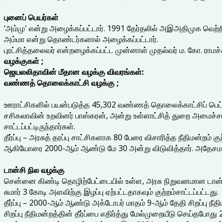
புனைப் பெயர்கள்
‘அம்மு’ என்று அழைக்கப்பட்டார். 1991 தேர்தலில் அஇஅதிமுக வெற்
அம்மா என்று தொண்டர்களால் அழைக்கப்பட்டார்.
புரட்சித்தலைவர் என்றழைக்கப்பட்ட முன்னாள் முதல்வர் ம. கோ. ராமச்
வழக்குகள் ;
ஜெயலலிதாவின் மீதான வழக்கு விவரங்கள்:
வண்ணத் தொலைக்காட்சி வழக்கு ;
ஊராட்சிகளில் பயன்படுத்த 45,302 வண்ணத் தொலைக்காட்சிப் பெட்டிக
சசிகலாவின் உறவினர் பாஸ்கரன், அன்று உள்ளாட்சித் துறை அமைச்சர
சாட்டப்பட்டிருந்தார்கள்.
தீர்ப்பு – அரசுத் தரப்பு சாட்சிகளாக 80 பேரை விசாரித்த நீதிமன்றம்
ஆகியோரை 2000-ஆம் ஆண்டு மே 30 அன்று விடுவித்தார். அதேசமயம
டான்சி நில வழக்கு
சென்னை கிண்டி தொழிற்பேட்டையில் உள்ள, அரசு நிறுவனமான டான்ச
சுமார் 3 கோடி அளவிற்கு இழப்பு ஏற்பட்டதாகவும் குற்றம்சாட்டப்பட்டது.
தீர்ப்பு – 2000-ஆம் ஆண்டு அக்டோபர் மாதம் 9-ஆம் தேதி சிறப்பு 
சிறப்பு நீதிமன்றத்தின் தீர்ப்பை எதிர்த்து மேல்முறையீடு செய்தபோத