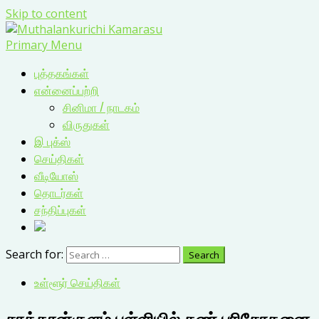
Skip to content
Primary Menu
புத்தகங்கள்
என்னைப்பற்றி
சினிமா / நாடகம்
விருதுகள்
இ புக்ஸ்
செய்திகள்
வீடியோஸ்
தொடர்கள்
சந்திப்புகள்
Search for:
உள்ளூர் செய்திகள்
சாத்தான்குளம் பள்ளியில் கண் பரிசோதனை