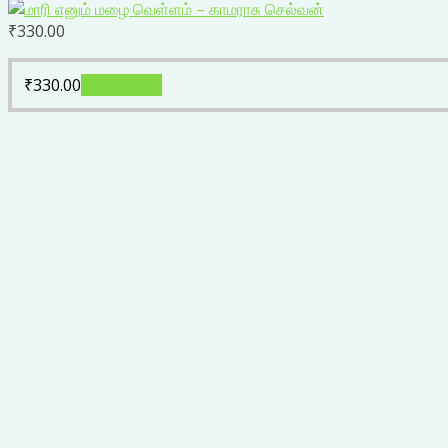
₹
330.00
₹
330.00
Add to cart