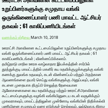
உறுப்பினர்களுக்கு சமுதாய வங்கி
ஒருங்கிணைப்பாளர் பணி மாவட்ட ஆட்சியர்
தகவல் ; 61 காலிப்பணியிடங்கள்
வணக்கம் ஸ்ரீவை
March 10, 2018
ஊராட்சி அளவிலான கூட்டமைப்பிலுள்ள உறுப்பினர்களுக்கு சமுதாய
வங்கி ஒருங்கிணைப்பாளர் பணி மாவட்ட ஆட்சியர் தகவல் ; 61
காலிப்பணியிடங்கள் ; விண்ணப்பிக்கலாம்.
தமிழ்நாடு மாநில ஊரக வாழ்வாதார இயக்கத்தின் சார்பில்
தூத்துக்குடி மாவட்டத்தில் மகளிர் சுய உதவிக்குழுக்களுக்கு வங்கி
கணக்கு துவங்க உதவவும், கடன் விண்ணப்பம் மற்றும் அதற்கான
ஆவணங்களை தயார் செய்து வங்கிகளுக்கு அனுப்பவும், வங்கி
கடனை முறையாக திருப்பி செலுத்த தேவையான
ஆலோசனைகளை சுய உதவிக்குழு மற்றும் ஊராட்சிஅளவிலான
கூட்டமைப்புகளுக்கு வழங்கி வங்கியினுடைய கடன் வசூலிக்கும்
முகவராகவும், மாவட்டத்திலுள்ள முன்னோடி வங்கியின் நிதிக்கல்வி
பணியினை சமுதாயம் வரை எடுத்துச் செல்லவும், ஒவ்வொரு கிராம