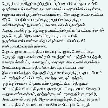
தொகுப்பு அளவிலும் மதிப்பூதிய அடிப்படையில் சமுதாய வங்கி
ஒருங்கிணைப்பாளர்கள் நியமனம் செய்ய தெரிவிக்கப்பட்டுள்ளது.
சமுதாய வங்கி ஒருங்கிணைப்பாளர்கள் அனைத்து கூட்டமைப்பின்
கீழ் செயல்படும் சுய உதவிக்குழு உறுப்பினர்களுக்கும்
வங்கிகளுக்கும் இணைப்பு பாலமாக செயல்படுவார்கள்.
மேற்படி பணிக்கு தூத்துக்குடி மாவட்டத்திலுள்ள 12 வட்டாரங்களில்
ஒரு தொகுதி அலுவலகத்திற்கு 2 சமுதாய வங்கி
ஒருங்கிணைப்பாளர்கள் வீதம் கீழ்க்கண்ட விபரப்படி 61
காலிப்பணியிடங்கள் உள்ளன.
மேலும், புதூர் வட்டாரத்தில் நாகலாபுரம், புதூர், மேலக்கரந்தை
தொகுதி அலுவலகங்களுக்கும், கயத்தார் வட்டாரத்தில் கயத்தார்,
காமநாயக்கன்பட்டி, வானரமுட்டி தொகுதி அலுவலகங்களுக்கும்,
கோவில்பட்டி வட்டாரத்தில் கோவில்பட்டி, எட்டையாபுரம்,
இளையரசனேந்தல் தொகுதி அலுவலகங்களுக்கும், ஓட்டப்பிடாரம்
வட்டாரத்தில் ஓட்டப்பிடாரம், பசுவந்தனை, ஒட்டநத்தம்,
குறுக்குச்சாலை அலுவலகங்களுக்கும், விளாத்திகுளம்
வட்டாரத்தில் விளாத்திகுளம், குளத்தூர், சிவஞானபுரம் தொகுதி
அலுவலகங்களுக்கும், தூத்துக்குடி வட்டாரதை;தில் குமாரகிரி,
கோரம்பள்ளம் தொகுதி அலுவலகங்களுக்கும், ஆழ்வார்திருநகரி
வட்டாரத்தில் அங்கமங்கலம், ஸ்ரீவெங்கடேசபுரம் தொகுதி