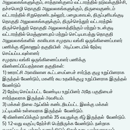
அலுவலகங்களுக்கும், சாத்தான்குளம் வட்டாரத்தில் நடுவக்குறிச்சி,
தச்சமொழி தொகுதி அலுவலகங்களுக்கும், திருவைகுண்டம்
வட்டாரத்தில் சிறுதொண்டநல்லூர், பழையகாயல், திருப்புளியங்குடி
தொகுதி அலுவலகங்களுக்கும், திருச்செந்தூர் வட்டாரத்pல்
திருச்செந்தூர் தொகுதி அலுவலகத்திற்கும் மற்றும் உடன்குடி
வட்டாரத்தில் மெஞ்ஞானபுரம் மற்றும் செட்டியாபத்து தொகுதி
அலுவலகங்களில் காலியாக சமுதாய வங்கி ஒருங்கிணைப்பாளர்
பணிக்கு கீழ்காணும் தகுதியின் அடிப்படையில் தேர்வு
செய்யப்படவுள்ளனர்
சமுதாய வங்கி ஒருங்கிணைப்பாளர் பணிக்கு
விண்ணப்பிப்பதற்கான தகுதிகள்:
1) ஊராட்சி அளவிலான கூட்டமைப்பைச் சார்;ந்த குழு உறுப்பினராக
இருத்தல் வேண்டும், மகளிர் சுய உதவிக்குழு உறுப்பினராக இருத்தல்
வேண்டும்
2) தேர்வு செய்யப்பட்ட வேண்டிய உறுப்பினர் அதே பகுதியைச்
சார்ந்தவராக இருத்தல் அவசியம்.
3) மக்கள் நிலை ஆய்வில் கண்டறியப்பட்ட இலக்கு மக்கள்
;பட்டியலில் உள்ளவராக இருத்தல் வேண்டும்.
4) விண்ணப்பிக்கும் நாளில் 35 வயதுக்கு கீழ் இருத்தல் வேண்டும்.
5) 12-வது வகுப்பு தேர்ச்சி பெற்றிருக்க வேண்டும். நன்றாக
எழுதப்படிக்க மற்றும் கணக்கிடும் திறன் உடையவர்களாகவும்