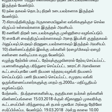
இருத்தல் வேண்டும்.
6) நல்ல தகவல் தொடர்பு திறன் உடையவர்களாக இருத்தல்
வேண்டும்.
7) கிராமத்திலிருந்து அருகாமையிலுள்ள வங்கிகளுக்குச செல்ல
விருப்பம் உள்ளவர்களாக இருத்தல் அவசியம்.
8) கணினி திறன் உடையவர்களுக்கு முன்னுரிமை வழங்கப்படும்.
9) கைபேசி வைத்திருப்பவர்களாகவும் அதை இயக்கி குறுந்தகவல்
அனுப்பவும்,பெறவும் திறனுடையவர்களாகவும் இருத்தல் அவசியம்.
10) விண்ணப்பத்தில் இலக்கு மக்களின் (ஏழை/மிகவும் ஏழை)
எண்ணை கண்டிப்பாக எழுத வேண்டும்.
எழுத்து தேர்வில் மாவட்ட தேர்வுக்குழுவினரால் தேர்வு செய்யப்பட்ட
பயனாளிகளுக்கு பரிந்துரை செய்யப்பட்ட ஊராட்சி அளவிலான
கூட்டமைப்புகளே பணி நியமன உத்தரவு வழங்கி நியமனம்
செய்யப்படும். பணி நியமனம் செய்யப்பட்ட சமுதாய வங்கி
ஒருங்கிணைப்பாளர்களுக்கு மாதம் ரூ.2000ஃ- மதிப்பூதியம்
வழங்கப்படும்.
மேற்கண்ட நிபந்தனைகளின்படி, தகுதியான நபர்கள் தங்களின்
விண்ணப்பங்களை 15.03.2018-க்குள் கீழ்காணும் முகவரிக்கு
கூட்டமைப்பின் பரிந்துரையுடன் தபால் மூலமோ அல்லது நேரிலோ
சமர்ப்பிக்கப்பட வேண்டும். 19.03.2018 அன்று காலை 10.00