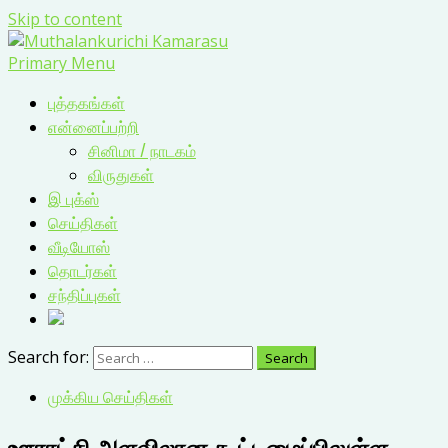
Skip to content
Primary Menu
புத்தகங்கள்
என்னைப்பற்றி
சினிமா / நாடகம்
விருதுகள்
இ புக்ஸ்
செய்திகள்
வீடியோஸ்
தொடர்கள்
சந்திப்புகள்
Search for:
முக்கிய செய்திகள்
ஊராட்சி அளவிலான கூட்டமைப்பிலுள்ள