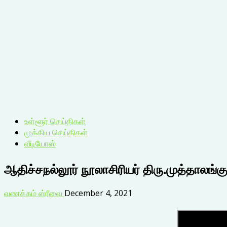
உள்ளூர் செய்திகள்
முக்கிய செய்திகள்
வீடியோஸ்
ஆதிச்சநல்லூர் நூலாசிரியர் திரு.முத்தாலங
வணக்கம் ஸ்ரீவை
December 4, 2021