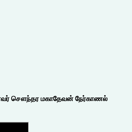
முனைவர் சௌந்தர மகாதேவன் நேர்காணல்