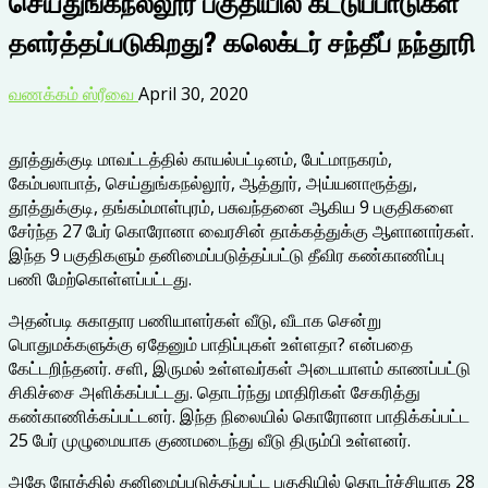
செய்துங்கநல்லூர் பகுதியில் கட்டுப்பாடுகள்
தளர்த்தப்படுகிறது? கலெக்டர் சந்தீப் நந்தூரி
வணக்கம் ஸ்ரீவை
April 30, 2020
தூத்துக்குடி மாவட்டத்தில் காயல்பட்டினம், பேட்மாநகரம்,
கேம்பலாபாத், செய்துங்கநல்லூர், ஆத்தூர், அய்யனாரூத்து,
தூத்துக்குடி, தங்கம்மாள்புரம், பசுவந்தனை ஆகிய 9 பகுதிகளை
சேர்ந்த 27 பேர் கொரோனா வைரசின் தாக்கத்துக்கு ஆளானார்கள்.
இந்த 9 பகுதிகளும் தனிமைப்படுத்தப்பட்டு தீவிர கண்காணிப்பு
பணி மேற்கொள்ளப்பட்டது.
அதன்படி சுகாதார பணியாளர்கள் வீடு, வீடாக சென்று
பொதுமக்களுக்கு ஏதேனும் பாதிப்புகள் உள்ளதா? என்பதை
கேட்டறிந்தனர். சளி, இருமல் உள்ளவர்கள் அடையாளம் காணப்பட்டு
சிகிச்சை அளிக்கப்பட்டது. தொடர்ந்து மாதிரிகள் சேகரித்து
கண்காணிக்கப்பட்டனர். இந்த நிலையில் கொரோனா பாதிக்கப்பட்ட
25 பேர் முழுமையாக குணமடைந்து வீடு திரும்பி உள்ளனர்.
அதே நேரத்தில் தனிமைப்படுத்தப்பட்ட பகுதியில் தொடர்ச்சியாக 28