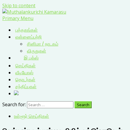
Skip to content
Primary Menu
புத்தகங்கள்
என்னைப்பற்றி
சினிமா / நாடகம்
விருதுகள்
இ புக்ஸ்
செய்திகள்
வீடியோஸ்
தொடர்கள்
சந்திப்புகள்
Search for:
உள்ளூர் செய்திகள்