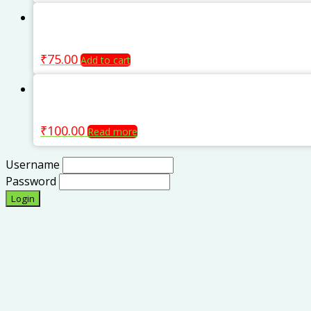
₹
75.00
Add to cart
₹
100.00
Read more
Username
Password