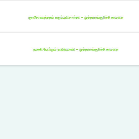
குலசேரகநத்ததம் கரும்புளிசாஸ்தா – முத்தாலங்குறிச்சி காமராசு
தரணி போற்றும் தாமிரபரணி – முத்தாலங்குறிச்சி காமராசு