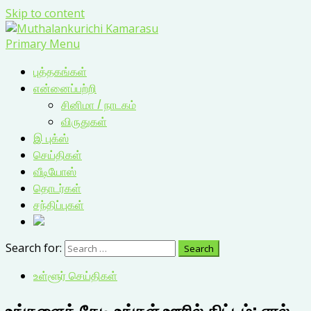
Skip to content
Primary Menu
புத்தகங்கள்
என்னைப்பற்றி
சினிமா / நாடகம்
விருதுகள்
இ புக்ஸ்
செய்திகள்
வீடியோஸ்
தொடர்கள்
சந்திப்புகள்
Search for:
உள்ளூர் செய்திகள்
உங்களைத் தேடி உங்கள் ஊரில் திட்டம்: ஏரல்