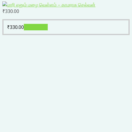
₹
330.00
₹
330.00
Add to cart