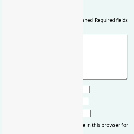
Leave a Reply
Your email address will not be published.
Required fields
are marked
*
Comment
*
Name
*
Email
*
Website
Save my name, email, and website in this browser for
the next time I comment.