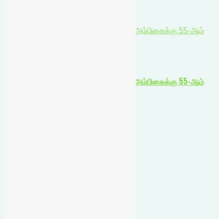
August 7, 2026
தூத்துக்குடி சிவன் கோவில் ஸ்ரீ துர்க்கை அம்பிகைக்கு 55-ஆம்
ஆண்டு வருஷாபிஷேக விழா கோலாகலம்!
உள்ளூர் செய்திகள்
தூத்துக்குடி சிவன் கோவில் ஸ்ரீ துர்க்கை அம்பிகைக்கு 55-ஆம்
ஆண்டு வருஷாபிஷேக விழா கோலாகலம்!
August 7, 2026
Username
Password