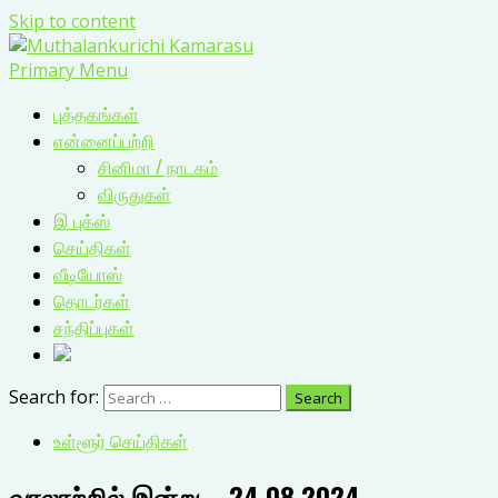
Skip to content
Primary Menu
புத்தகங்கள்
என்னைப்பற்றி
சினிமா / நாடகம்
விருதுகள்
இ புக்ஸ்
செய்திகள்
வீடியோஸ்
தொடர்கள்
சந்திப்புகள்
Search for:
உள்ளூர் செய்திகள்
வரலாற்றில் இன்று – 24.08.2024