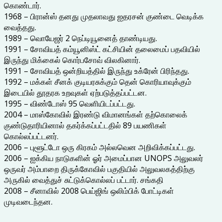
கொண்டார்.
1968 – பிரான்ஸ் தனது முதலாவது ஐதரசன் குண்டை வெடிக்க
வைத்தது.
1989 – வொயேஜர் 2 நெப்டியூனைத் தாண்டியது.
1991 – சோவியத் கம்யூனிஸ்ட் கட்சியின் தலைமைப் பதவியில்
இருந்து மிக்கைல் கொர்பசோவ் விலகினார்.
1991 – சோவியத் ஒன்றியத்தில் இருந்து உக்ரேன் பிரிந்தது.
1992 – மக்கள் சீனக் குடியரசுக்கும் தென் கொரியாவுக்கும்
இடையில் தூதரக உறவுகள் ஏற்படுத்தப்பட்டன.
1995 – விண்டோஸ் 95 வெளியிடப்பட்டது.
2004 – மாஸ்கோவில் இரண்டு விமானங்கள் தற்கொலைக்
குண்டுதாரியினால் தகர்க்கப்பட்டதில் 89 பயணிகள்
கொல்லப்பட்டனர்.
2006 – புளூட்டோ ஒரு கிரகம் அல்லவென அறிவிக்கப்பட்டது.
2006 – ஐக்கிய நாடுகளின் ஓர் அமைப்பான UNOPS அலுவலர்
ஒருவர் அம்பாறை திருக்கோவில் பகுதியில் அலுவலகத்திற்கு
அருகில் வைத்துச் சுட்டுக்கொல்லப் பட்டார். சங்கதி
2008 – சீனாவில் 2008 பெய்ஜிங் ஒலிம்பிக் போட்டிகள்
முடிவடைந்தன.