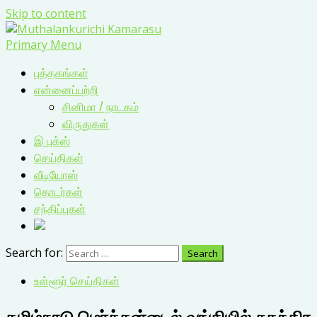
Skip to content
Primary Menu
புத்தகங்கள்
என்னைப்பற்றி
சினிமா / நாடகம்
விருதுகள்
இ புக்ஸ்
செய்திகள்
வீடியோஸ்
தொடர்கள்
சந்திப்புகள்
Search for:
உள்ளூர் செய்திகள்
தமிழ்நாடு மெர்க்கன்டைல் வங்கியில் சுதந்திர