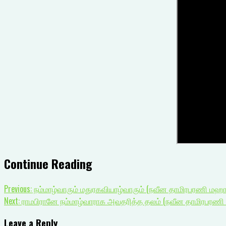
Continue Reading
Previous:
நம்மாழ்வாரும் மதுரகவியாழ்வாரும் (நவீன தாமிரபரணி மஹாத
Next:
ராமபிரானே நம்மாழ்வாராக அவதரித்த தலம் (நவீன தாமிரபரணி 
Leave a Reply