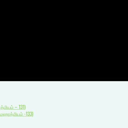
்மியம் – 131)
மஹாத்மியம் -133)