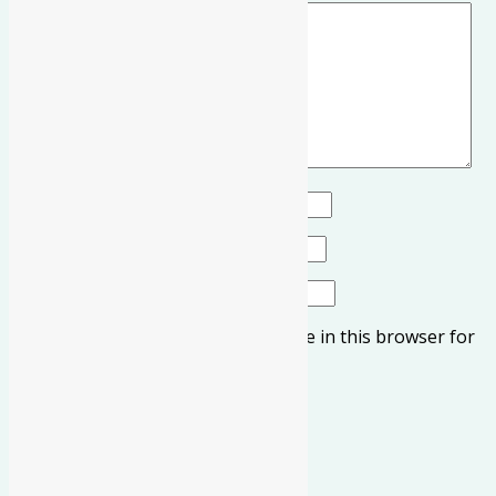
Comment
*
Name
*
Email
*
Website
Save my name, email, and website in this browser for
the next time I comment.
தொடர்பானவை