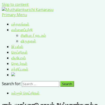
Skip to content
Primary Menu
புத்தகங்கள்
என்னைப்பற்றி
சினிமா / நாடகம்
விருதுகள்
இ புக்ஸ்
செய்திகள்
வீடியோஸ்
தொடர்கள்
சந்திப்புகள்
Search for:
உள்ளூர் செய்திகள்
ஏரல், முறப்பநாடு காவல் ஆய்வாளர்களுக்கு