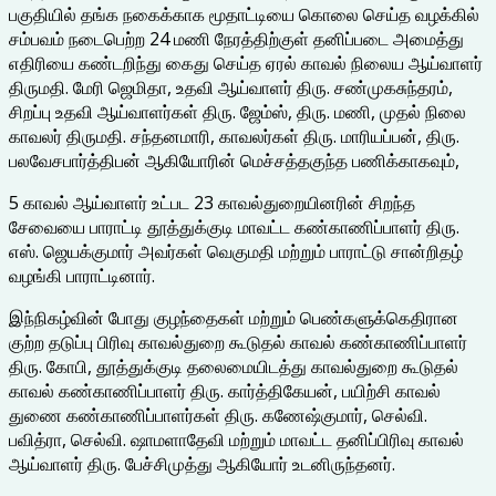
பகுதியில் தங்க நகைக்காக மூதாட்டியை கொலை செய்த வழக்கில்
சம்பவம் நடைபெற்ற 24 மணி நேரத்திற்குள் தனிப்படை அமைத்து
எதிரியை கண்டறிந்து கைது செய்த ஏரல் காவல் நிலைய ஆய்வாளர்
திருமதி. மேரி ஜெமிதா, உதவி ஆய்வாளர் திரு. சண்முகசுந்தரம்,
சிறப்பு உதவி ஆய்வாளர்கள் திரு. ஜேம்ஸ், திரு. மணி, முதல் நிலை
காவலர் திருமதி. சந்தனமாரி, காவலர்கள் திரு. மாரியப்பன், திரு.
பலவேசபார்த்திபன் ஆகியோரின் மெச்சத்தகுந்த பணிக்காகவும்,
5 காவல் ஆய்வாளர் உட்பட 23 காவல்துறையினரின் சிறந்த
சேவையை பாராட்டி தூத்துக்குடி மாவட்ட கண்காணிப்பாளர் திரு.
எஸ். ஜெயக்குமார் அவர்கள் வெகுமதி மற்றும் பாராட்டு சான்றிதழ்
வழங்கி பாராட்டினார்.
இந்நிகழ்வின் போது குழந்தைகள் மற்றும் பெண்களுக்கெதிரான
குற்ற தடுப்பு பிரிவு காவல்துறை கூடுதல் காவல் கண்காணிப்பாளர்
திரு. கோபி, தூத்துக்குடி தலைமையிடத்து காவல்துறை கூடுதல்
காவல் கண்காணிப்பாளர் திரு. கார்த்திகேயன், பயிற்சி காவல்
துணை கண்காணிப்பாளர்கள் திரு. கணேஷ்குமார், செல்வி.
பவித்ரா, செல்வி. ஷாமளாதேவி மற்றும் மாவட்ட தனிப்பிரிவு காவல்
ஆய்வாளர் திரு. பேச்சிமுத்து ஆகியோர் உடனிருந்தனர்.