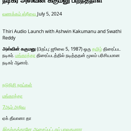
வணக்கம் ஸ்ரீவை
July 5, 2024
Thiri Audio Launch with Ashwin Kakumanu and Swathi
Reddy
அஸ்வின் ககுமனு
(பிறப்பு: ஜூலை 5, 1987) ஒரு
தமிழ்
திரைப்பட
நடிகர்.
மங்காத்தா
திரைப்படத்தில் நடித்ததன் மூலம் பரிசியமான
நடிகர் ஆனார்.
நடுநிசி நாய்கள்
மங்காத்தா
7ஆம் அறிவு
ஏக் தீவானா தா
இதற்குத்தானே ஆசைப்பட்டாய் பாலகுமாரா