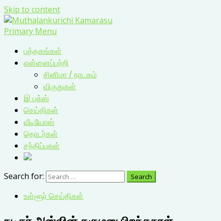
Skip to content
Primary Menu
புத்தகங்கள்
என்னைப்பற்றி
சினிமா / நாடகம்
விருதுகள்
இ புக்ஸ்
செய்திகள்
வீடியோஸ்
தொடர்கள்
சந்திப்புகள்
Search for:
உள்ளூர் செய்திகள்
நடிகர் அஸ்வின் ககுமனு பிறந்தநாள்