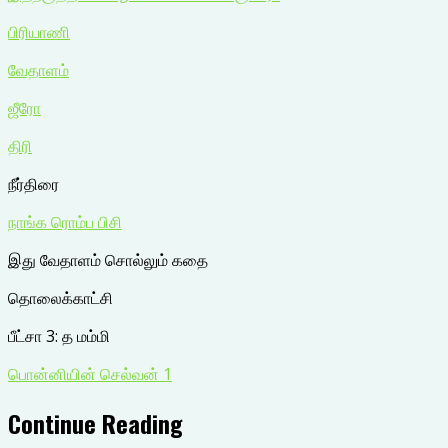
பிரியாணி
வேதாளம்
ஜீரோ
திரி
நீர்திரை
நாங்க ரொம்ப பிசி
இது வேதாளம் சொல்லும் கதை
தொலைக்காட்சி
பீட்சா 3: த மம்மி
பொன்னியின் செல்வன் 1
Continue Reading