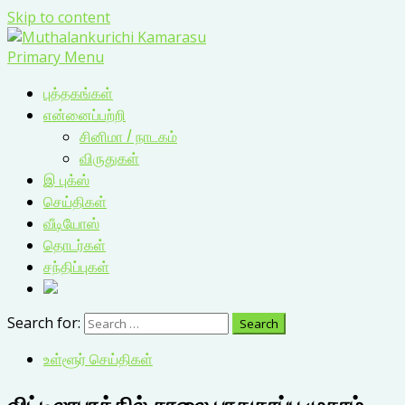
Skip to content
Primary Menu
புத்தகங்கள்
என்னைப்பற்றி
சினிமா / நாடகம்
விருதுகள்
இ புக்ஸ்
செய்திகள்
வீடியோஸ்
தொடர்கள்
சந்திப்புகள்
Search for:
உள்ளூர் செய்திகள்
விட்டிலாபுரத்தில் சாலை பாதுகாப்பு முகாம்