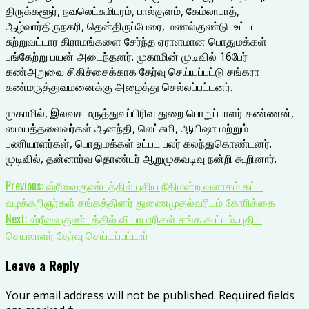
திருக்களூர், நவலெட்சுமிபுரம், பால்குளம், கேம்லாபாத்,
ஆழ்வார்திருநகரி, தென்திருப்பேரை, மணல்குண்டு உட்பட
சுற்றுவட்டார கிராமங்களை சேர்ந்த ஏராளமான பொதுமக்கள்
பங்கேற்று பயன் அடைந்தனர். முகாமின் முடிவில் 16பேர்
கண்அறுவை சிகிச்சைக்காக தேர்வு செய்யப்பட்டு சங்கரா
கண்மருத்துவமனைக்கு அழைத்து செல்லப்பட்டனர்.
முகாமில், இலவச மருத்துவப்பிரிவு துறை பொறுப்பாளர் கண்ணன்,
மையத்தலைவர்கள் ஆனந்தி, லெட்சுமி, ஆயிஷா மற்றும்
பணியாளர்கள், பொதுமக்கள் உட்பட பலர் கலந்துகொண்டனர்.
முடிவில், தன்னார்வ தொண்டர் ஆறுமுகவடிவு நன்றி கூறினார்.
Continue
Previous:
ஸ்ரீவைகுண்டத்தில் புதிய நீதிமன்ற வளாகம் கட்ட
வழக்கறிஞர்கள் சங்கத்தினர் துணைமுதல்வரிடம் கோரிக்கை
Reading
Next:
ஸ்ரீவைகுண்டத்தில் வியாபாரிகள் சங்க கூட்டம். புதிய
செயலாளர் தேர்வு செய்யப்பட்டார்
Leave a Reply
Your email address will not be published.
Required fields