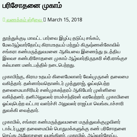
பரிசோதனை முகாம்
வணக்கம் ஸ்ரீவை
March 15, 2018
தூத்துக்குடி மாவட்ட பார்வை இழப்பு தடுப்பு சங்கம்,
மேலஆழ்வார்தோப்பு கிராமஉதயம் மற்றும் கிருஷ்ணன்கோவில்
சங்கரா கண்மருத்துவமனை ஆகியவை இணைந்து நடத்திய
இலவச கண்பரிசோதனை முகாம் ஆழ்வார்திருநகரி ஸ்ரீபராங்குச
கல்யாண மண்டபத்தில் நடைபெற்றது.
முகாமிற்கு, கிராம உதயம் கிளைமேலாளர் வேல்முருகன் தலைமை
வகித்தார். தன்னார்வதொண்டர் முத்துராஜ், ஓய்வுபெற்ற
தலைமையாசிரியர் சண்முகசுந்தரம் ஆகியோர் முன்னிலை
வகித்தனர். தனிஅலுவலர் ராமச்சந்திரன் வரவேற்றார். முகாமினை
ஓய்வுபெற்ற வட்டார வளர்ச்சி அலுவலர் ராஜப்பா வெங்கடாச்சாரி
துவக்கி வைத்தார்.
முகாமில், சங்கரா கண்மருத்துவமனை மருத்துவக்குழுவினர்
டாக்டர்.பூஜா தலைமையில் பொதுமக்களுக்கு கண் பரிசோதனை
செய்து ஆலோசனை வழங்கினர். முகாமில், ஆழ்வார்தோப்பு,