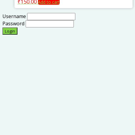
₹
150.00
Add to cart
Username
Password