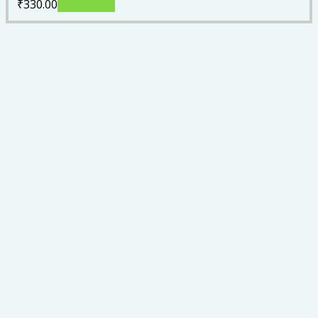
₹
330.00
Add to cart