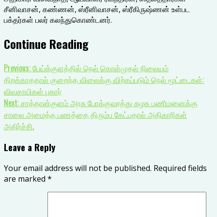
சீனிவாசன், கண்ணன், ஸ்ரீனிவாசன், ஸ்ரீகிருஷ்ணன் உள்பட
பக்தர்கள் பலர் கலந்துகொண்டனர்.
Continue Reading
Previous:
பேய்க்குளத்தில் நெல் கொள்முதல் நிலையம்
திறக்காததால் குறைந்த விலைக்கு விற்கப்படும் நெல் மூட்டைகள்:
விவசாயிகள் புகார்
Next:
சாத்தான்குளம் அரசு போக்குவரத்து கழக பணிமனைக்கு
சாலை அமைத்த பணத்தை திரும்ப கேட்பதால் அதிகாரிகள்
அதிர்ச்சி.
Leave a Reply
Your email address will not be published.
Required fields
are marked
*