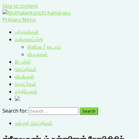
Skip to content
Primary Menu
புத்தகங்கள்
என்னைப்பற்றி
சினிமா / நாடகம்
விருதுகள்
இ புக்ஸ்
செய்திகள்
வீடியோஸ்
தொடர்கள்
சந்திப்புகள்
Search for:
உள்ளூர் செய்திகள்
ஸ்ரீவைகுண்டம் கள்ளபிரான் கோயிலிலில்