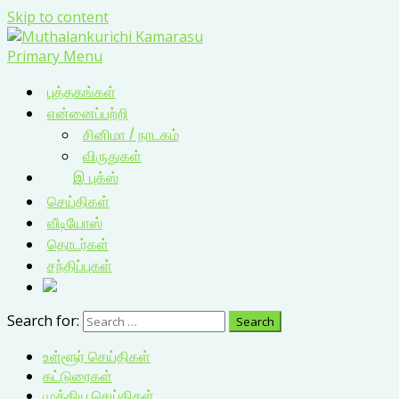
Skip to content
Primary Menu
புத்தகங்கள்
என்னைப்பற்றி
சினிமா / நாடகம்
விருதுகள்
இ புக்ஸ்
செய்திகள்
வீடியோஸ்
தொடர்கள்
சந்திப்புகள்
Search for:
உள்ளூர் செய்திகள்
கட்டுரைகள்
முக்கிய செய்திகள்