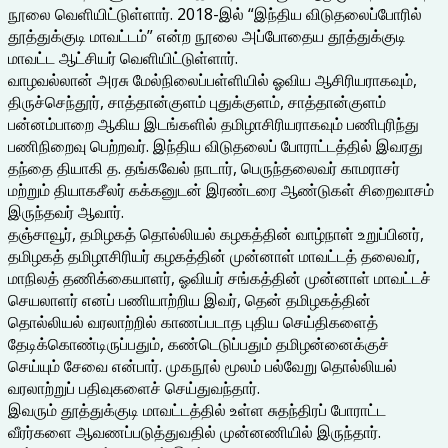
நூலை வெளியிட்டுள்ளார். 2018-இல் “இந்திய விடுதலைப்போரில்
தூத்துக்குடி மாவட்டம்” என்ற நூலை அப்போதைய தூத்துக்குடி
மாவட்ட ஆட்சியர் வெளியிட்டுள்ளார்.
வாழவல்லான் அரசு மேல்நிலைப்பள்ளியில் ஓவிய ஆசிரியராகவும்,
திருச்செந்தூர், சாத்தான்குளம் புதுக்குளம், சாத்தான்குளம்
பன்னம்பாறை ஆகிய இடங்களில் தமிழாசிரியராகவும் பணிபுரிந்து
பணிநிறைவு பெற்றவர். இந்திய விடுதலைப் போராட்டத்தில் இவரது
தந்தை தியாகி த. தங்கவேல் நாடார், பெருந்தலைவர் காமராசர்
மற்றும் தியாகசீலர் கக்கனுடன் இரண்டரை ஆண்டுகள் சிறைவாசம்
இருந்தவர் ஆவார்.
தஞ்சாவூர், தமிழகத் தொல்லியல் கழகத்தின் வாழ்நாள் உறுப்பினர்,
தமிழகத் தமிழாசிரியர் கழகத்தின் முன்னாள் மாவட்டத் தலைவர்,
மாநிலத் தணிக்கையாளர், ஓவியர் சங்கத்தின் முன்னாள் மாவட்டச்
செயலாளர் எனப் பணியாற்றிய இவர், தென் தமிழகத்தின்
தொல்லியல் வரலாற்றில் காணப்படாத புதிய செய்திகளைத்
தேடிக்கொண்டிருப்பதும், கண்டெடுப்பதும் தமிழன்னைக்குச்
செய்யும் சேவை என்பார். முகநூல் மூலம் பல்வேறு தொல்லியல்
வரலாற்றுப் பதிவுகளைச் செய்துவந்தார்.
இவரும் தூத்துக்குடி மாவட்டத்தில் உள்ள சுதந்திரப் போராட்ட
வீரர்களை ஆவணப்படுத்துவதில் முன்னணியில் இருந்தார்.