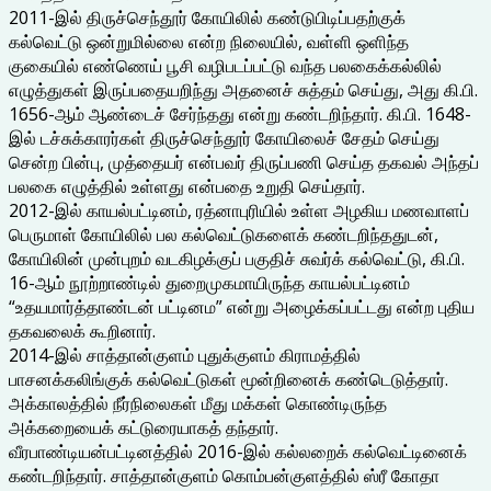
2011-இல் திருச்செந்தூர் கோயிலில் கண்டுபிடிப்பதற்குக்
கல்வெட்டு ஒன்றுமில்லை என்ற நிலையில், வள்ளி ஒளிந்த
குகையில் எண்ணெய் பூசி வழிபடப்பட்டு வந்த பலகைக்கல்லில்
எழுத்துகள் இருப்பதையறிந்து அதனைச் சுத்தம் செய்து, அது கி.பி.
1656-ஆம் ஆண்டைச் சேர்ந்தது என்று கண்டறிந்தார். கி.பி. 1648-
இல் டச்சுக்காரர்கள் திருச்செந்தூர் கோயிலைச் சேதம் செய்து
சென்ற பின்பு, முத்தையர் என்பவர் திருப்பணி செய்த தகவல் அந்தப்
பலகை எழுத்தில் உள்ளது என்பதை உறுதி செய்தார்.
2012-இல் காயல்பட்டினம், ரத்னாபுரியில் உள்ள அழகிய மணவாளப்
பெருமாள் கோயிலில் பல கல்வெட்டுகளைக் கண்டறிந்ததுடன்,
கோயிலின் முன்புறம் வடகிழக்குப் பகுதிச் சுவர்க் கல்வெட்டு, கி.பி.
16-ஆம் நூற்றாண்டில் துறைமுகமாயிருந்த காயல்பட்டினம்
“உதயமார்த்தாண்டன் பட்டினம” என்று அழைக்கப்பட்டது என்ற புதிய
தகவலைக் கூறினார்.
2014-இல் சாத்தான்குளம் புதுக்குளம் கிராமத்தில்
பாசனக்கலிங்குக் கல்வெட்டுகள் மூன்றினைக் கண்டெடுத்தார்.
அக்காலத்தில் நீர்நிலைகள் மீது மக்கள் கொண்டிருந்த
அக்கறையைக் கட்டுரையாகத் தந்தார்.
வீரபாண்டியன்பட்டினத்தில் 2016-இல் கல்லறைக் கல்வெட்டினைக்
கண்டறிந்தார். சாத்தான்குளம் கொம்பன்குளத்தில் ஸ்ரீ கோதா