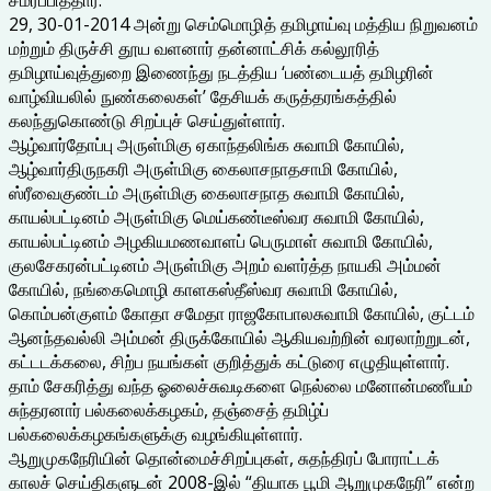
29, 30-01-2014 அன்று செம்மொழித் தமிழாய்வு மத்திய நிறுவனம்
மற்றும் திருச்சி தூய வளனார் தன்னாட்சிக் கல்லூரித்
தமிழாய்வுத்துறை இணைந்து நடத்திய ‘பண்டையத் தமிழரின்
வாழ்வியலில் நுண்கலைகள்’ தேசியக் கருத்தரங்கத்தில்
கலந்துகொண்டு சிறப்புச் செய்துள்ளார்.
ஆழ்வார்தோப்பு அருள்மிகு ஏகாந்தலிங்க சுவாமி கோயில்,
ஆழ்வார்திருநகரி அருள்மிகு கைலாசநாதசாமி கோயில்,
ஸ்ரீவைகுண்டம் அருள்மிகு கைலாசநாத சுவாமி கோயில்,
காயல்பட்டினம் அருள்மிகு மெய்கண்டீஸ்வர சுவாமி கோயில்,
காயல்பட்டினம் அழகியமணவாளப் பெருமாள் சுவாமி கோயில்,
குலசேகரன்பட்டினம் அருள்மிகு அறம் வளர்த்த நாயகி அம்மன்
கோயில், நங்கைமொழி காளகஸ்தீஸ்வர சுவாமி கோயில்,
கொம்பன்குளம் கோதா சமேதா ராஜகோபாலசுவாமி கோயில், குட்டம்
ஆனந்தவல்லி அம்மன் திருக்கோயில் ஆகியவற்றின் வரலாற்றுடன்,
கட்டடக்கலை, சிற்ப நயங்கள் குறித்துக் கட்டுரை எழுதியுள்ளார்.
தாம் சேகரித்து வந்த ஓலைச்சுவடிகளை நெல்லை மனோன்மணீயம்
சுந்தரனார் பல்கலைக்கழகம், தஞ்சைத் தமிழ்ப்
பல்கலைக்கழகங்களுக்கு வழங்கியுள்ளார்.
ஆறுமுகநேரியின் தொன்மைச்சிறப்புகள், சுதந்திரப் போராட்டக்
காலச் செய்திகளுடன் 2008-இல் “தியாக பூமி ஆறுமுகநேரி” என்ற