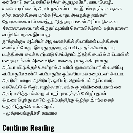
என்னோடு களப்பணியில் இவர் ஆறுமுகநேரி, காயாமொழி,
குலசேகரபட்டினம், அமலி நகர் உள்பட பல இடங்களுக்கு வருகை
தந்த காலத்தினை மறக்க இயலாது. அவருக்கு நாங்கள்
தோரணமலையில் வைத்து, ஆதிநாராயணன் அய்யா நினைவு
‘தோரணமலையான் விருது’ வழங்கி கௌரவித்தோம். அந்த நாளை
வாழ்வில் மறக்க இயலாது.
தூத்துக்குடி ஆட்சியர் அலுவலகத்தில் தியாகிகள் படத்தினை
வைக்கும்போது, இவரது தந்தை தியாகி த. தங்கவேல் நாடார்
படத்தினை வைக்க ஏற்பாடு செய்தோம். இதற்கிடையில் அய்யாவின்
மறைவு எங்கள் அனைவரின் மனதையும் உலுக்கியுள்ளது.
அய்யா வீட்டுக்குச் சென்றால் அவரின் துணைவியாரின் உபசரிப்பு
எப்போதுமே உண்டு. எப்போதுமே ஓய்வறியாமல் உழைப்பவர் அய்யா.
அவரின் மறைவு ஆசிரியர், ஓவியர், தொல்லியல் ஆய்வாளர்,
கல்வெட்டு அறிஞர், எழுத்தாளர், சங்க ஒருங்கிணைப்பாளர் என
அவர் வகித்த பல்வேறு பொறுப்புகளுக்குப் பேரிழப்புதான்.
அவரை இழந்து வாடும் குடும்பத்திற்கு ஆழ்ந்த இரங்கலைத்
தெரிவித்துக்கொள்கிறேன்.
– முத்தாலங்குறிச்சி காமராசு
Continue Reading