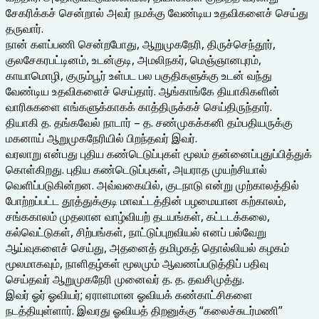
சேகரிக்கச் சென்றால் அவர் நமக்கு வேண்டிய உதவிகளைச் செய்து
தருவார்.
நான் களப்பணி சென்றபோது, ஆறுமுகநேரி, திருச்செந்தூர்,
குலசேகரபட்டினம், உடன்குடி, அமலிநகர், மெஞ்ஞானபுரம்,
காயாமொழி, குரும்பூர் உள்பட பல பகுதிகளுக்கு உடன் வந்து
வேண்டிய உதவிகளைச் செய்தார். ஆங்காங்கே தியாகிகளின்
வாரிசுகளை எங்களுக்காகக் காத்திருக்கச் செய்திருந்தார்.
தியாகி த. தங்கவேல் நாடார் – த. சண்முகக்கனி தம்பதியருக்கு
மகனாய் ஆறுமுகநேரியில் பிறந்தவர் இவர்.
வரலாறு என்பது புதிய கண்டெடுப்புகள் மூலம் தன்னைப்புதுப்பித்துக்
கொள்கிறது. புதிய கண்டெடுப்புகள், அயராத முயற்சியால்
வெளிப்படுகின்றன. அவ்வகையில், குடநாடு என்று முற்காலத்தில்
போற்றப்பட்ட தூத்துக்குடி மாவட்டத்தின் பழமையான கற்காலம்,
சங்ககாலம் முதலான வாழ்வியற் தடயங்கள், கட்டடக்கலை,
கல்வெட்டுகள், சிற்பங்கள், நாட்டுப்புறவியல் எனப் பல்வேறு
ஆய்வுகளைச் செய்து, அதனைத் தமிழகத் தொல்லியல் கழகம்
மூலமாகவும், நாளிதழ்கள் மூலமும் ஆவணப்படுத்திப் பதிவு
செய்தவர் ஆறுமுகநேரி முனைவர் த. த. தவசிமுத்து.
இவர் ஓர் ஓவியர்; ஏராளமான ஓவியக் கண்காட்சிகளை
நடத்தியுள்ளார். இவரது ஓவியத் திறனுக்கு “கலைச்சுடர்மணி”