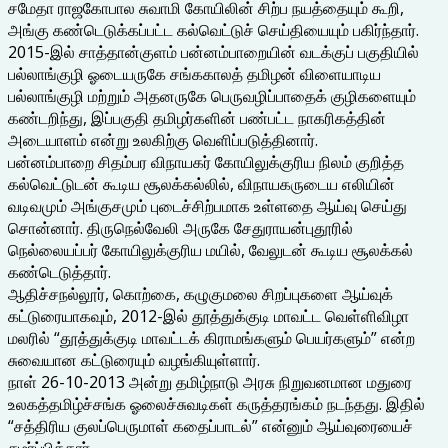
சமேதா ராஜகோபால சுவாமி கோயிலின் சிற்ப நயத்தையும் கூறி,
அங்கு கண்டெடுக்கப்பட்ட கல்வெட்டுச் செய்தியையும் பகிர்ந்தார்.
2015-இல் சாத்தான்குளம் பன்னம்பாறையின் வடக்குப் பகுதியில்
பல்லாங்குழி ஓடையருகே சங்ககாலத் தமிழன் விளையாடிய
பல்லாங்குழி மற்றும் அதனருகே பெருவழிப்பாதைக் குழிகளையும்
கண்டறிந்து, இப்பகுதி தமிழர்களின் பண்பட்ட நாகரிகத்தின்
அடையாளம் என்று உலகிற்கு வெளிப்படுத்தினார்.
பன்னம்பாறை சிதம்பர விநாயகர் கோயிலுக்குரிய நிலம் குறித்த
கல்வெட்டுடன் கூடிய சூலக்கல்லில், விநாயகருடைய எலியின்
வடிவமும் அங்குசமும் புடைச்சிற்பமாக உள்ளதை ஆய்வு செய்து
சொன்னார். திருநெல்வேலி அருகே சேதுராயன்புதூரில்
நெல்லையப்பர் கோயிலுக்குரிய மயில், வேலுடன் கூடிய சூலக்கல்
கண்டெடுத்தார்.
ஆதிச்சநல்லூர், கொற்கை, கழுகுமலை சிறப்புகளை ஆய்வுக்
கட்டுரையாகவும், 2012-இல் தூத்துக்குடி மாவட்ட வெள்ளிவிழா
மலரில் “தூத்துக்குடி மாவட்டக் கிராமங்களும் பெயர்களும்” என்ற
சுவையான கட்டுரையும் வழங்கியுள்ளார்.
நாள் 26-10-2013 அன்று தமிழ்நாடு அரசு நிறுவனமான மதுரை
உலகத்தமிழ்ச்சங்க ஓலைச்சுவடிகள் கருத்தரங்கம் நடந்தது. இதில்
“சத்திரிய குலப்பெருமாள் கதைப்பாடல்” என்னும் ஆய்வுரையைச்
சமர்ப்பித்தார்.