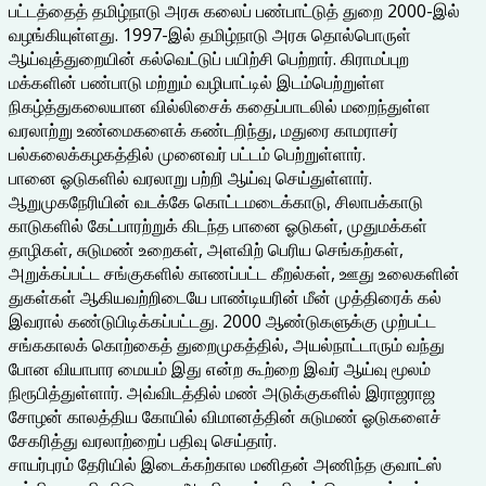
பட்டத்தைத் தமிழ்நாடு அரசு கலைப் பண்பாட்டுத் துறை 2000-இல்
வழங்கியுள்ளது. 1997-இல் தமிழ்நாடு அரசு தொல்பொருள்
ஆய்வுத்துறையின் கல்வெட்டுப் பயிற்சி பெற்றார். கிராமப்புற
மக்களின் பண்பாடு மற்றும் வழிபாட்டில் இடம்பெற்றுள்ள
நிகழ்த்துகலையான வில்லிசைக் கதைப்பாடலில் மறைந்துள்ள
வரலாற்று உண்மைகளைக் கண்டறிந்து, மதுரை காமராசர்
பல்கலைக்கழகத்தில் முனைவர் பட்டம் பெற்றுள்ளார்.
பானை ஓடுகளில் வரலாறு பற்றி ஆய்வு செய்துள்ளார்.
ஆறுமுகநேரியின் வடக்கே கொட்டமடைக்காடு, சிலாபக்காடு
காடுகளில் கேட்பாரற்றுக் கிடந்த பானை ஓடுகள், முதுமக்கள்
தாழிகள், சுடுமண் உறைகள், அளவிற் பெரிய செங்கற்கள்,
அறுக்கப்பட்ட சங்குகளில் காணப்பட்ட கீறல்கள், ஊது உலைகளின்
துகள்கள் ஆகியவற்றிடையே பாண்டியரின் மீன் முத்திரைக் கல்
இவரால் கண்டுபிடிக்கப்பட்டது. 2000 ஆண்டுகளுக்கு முற்பட்ட
சங்ககாலக் கொற்கைத் துறைமுகத்தில், அயல்நாட்டாரும் வந்து
போன வியாபார மையம் இது என்ற கூற்றை இவர் ஆய்வு மூலம்
நிரூபித்துள்ளார். அவ்விடத்தில் மண் அடுக்குகளில் இராஜராஜ
சோழன் காலத்திய கோயில் விமானத்தின் சுடுமண் ஓடுகளைச்
சேகரித்து வரலாற்றைப் பதிவு செய்தார்.
சாயர்புரம் தேரியில் இடைக்கற்கால மனிதன் அணிந்த குவாட்ஸ்