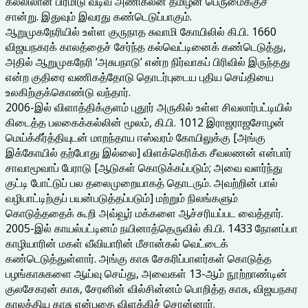
கல்லிலான பிரமிடு வடிவ அணிகலன் தமிழன் பெருமைக்குச்
சான்று. இதுவும் இவரது கண்டெடுப்பாகும்.
ஆறுமுகநேரியில் உள்ள குருநாத சுவாமி கோயிலில் கி.பி. 1660
விஜயநகரக் காலத்தைச் சேர்ந்த கல்வெட்டினைக் கண்டெடுத்து,
அதில் ஆறுமுகநேரி ‘அசுபநாடு’ என்ற நிர்வாகப் பிரிவில் இருந்தது
என்ற குதிரை வணிகத்தோடு தொடர்புடைய புதிய செய்தியை
உலகிற்குக்கொண்டு வந்தார்.
2006-இல் விளாத்திக்குளம் புதூர் அருகில் உள்ள சிவலார்பட்டியில்
கிடைத்த பலகைக்கல்லின் மூலம், கி.பி. 1012 இராஜராஜசோழன்
மெய்க்கீர்த்தியுடன் மாறந்தாய ஈஸ்வரம் கோயிலுக்கு [அங்கு
இக்கோயில் தற்போது இல்லை] விளக்கெரிக்க சீவலணன் என்பார்
சாவாமூவாப் பேராடு [ஆடுகள் கொடுக்கப்படும்; அவை வளர்ந்து
குட்டி போட்டுப் பல தலைமுறையாகத் தொடரும். அவற்றின் பால்
வழிபாட்டிற்குப் பயன்படுத்தப்படும்] மற்றும் நிலங்களும்
கொடுத்ததைக் கூறி அவ்வூர் மக்களை ஆச்சரியப்பட வைத்தார்.
2005-இல் காயல்பட்டினம் நயினாத்தெருவில் கி.பி. 1433 நோனப்பா
காழியாரின் மகள் வீவியாரின் மீசான்கல் வெட்டைக்
கண்டெடுத்துள்ளார். அங்கு காசு சேகரிப்பாளர்கள் கொடுத்த
பழங்காசுகளை ஆய்வு செய்து, அவைகள் 13-ஆம் நூற்றாண்டின்
குலசேகரன் காசு, சேரனின் வில்சின்னம் பொறித்த காசு, விஜயநகர
காலத்திய காசு என்பதை விளக்கிச் சொன்னார்.