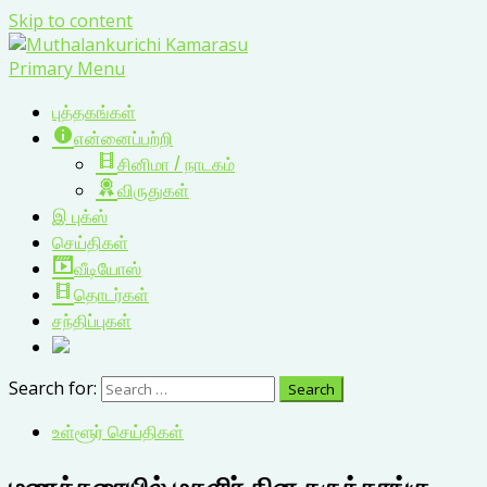
Skip to content
Primary Menu
புத்தகங்கள்
என்னைப்பற்றி
சினிமா / நாடகம்
விருதுகள்
இ புக்ஸ்
செய்திகள்
வீடியோஸ்
தொடர்கள்
சந்திப்புகள்
Search for:
உள்ளூர் செய்திகள்
மணக்கரையில் மகளிர் தின கருத்தரங்கு