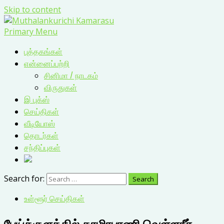
Skip to content
Primary Menu
புத்தகங்கள்
என்னைப்பற்றி
சினிமா / நாடகம்
விருதுகள்
இ புக்ஸ்
செய்திகள்
வீடியோஸ்
தொடர்கள்
சந்திப்புகள்
Search for:
உள்ளூர் செய்திகள்
பேய்க்குளத்தில் தாமிரபரணி வெள்ளநீர்