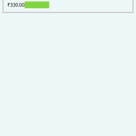
₹
330.00
Add to cart