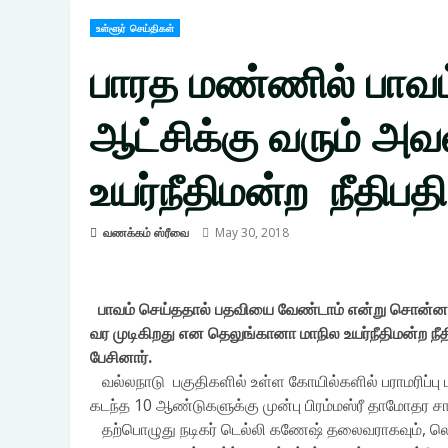
உள்ளூர் செய்திகள்
பாரத மண்ணில் பாவம
ஆட்சிக்கு வரும் அ
உயர்நீதிமன்ற நீதிபதி
வணக்கம் ஸ்ரீவை
May 30, 2018
பாவம் செய்ததால் பதவியை வேண்டாம் என்று சொன்ன ப
வர முடிகிறது என தெலுங்கானா மாநில உயர்நீதிமன்ற நீதி
பேசினார்.
வல்லநாடு பகுதிகளில் உள்ள கோயில்களில் பராமரிப்
கடந்த 10 ஆண்டுகளுக்கு முன்பு பிரம்மஸ்ரீ தாமோதர
தற்பொழுது நடிகர் டெல்லி கணேஷ் தலைவராகவும், ல