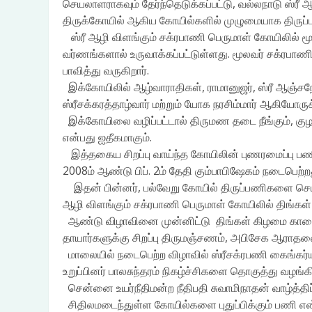
செயலாளராகவும் தேர்ந்தெடுக்கப்பட்டு, வல்லநாடு ஸ்ரீ ஆ
திருக்கோயில் ஆகிய கோயில்களில் முழுமையாக திருப
ஸ்ரீ ஆழி விளங்கும் சக்ரபாணி பெருமாள் கோயிலில் 
வர்ணங்களால் உருவாக்கப்பட்டுள்ளது. மூலவர் சக்ரபாண
பாவித்து வருகிறார்.
இக்கோயிலில் ஆழ்வாராதிகள், ராமானுஜர், ஸ்ரீ ஆஞ்சநேயர
ஸ்ரீசக்கரத்தாழ்வார் மற்றும் யோக நரசிம்மார் ஆகியோரு
இக்கோயிலை வழிப்பட்டால் திருமண தடை நீங்கும், குழந
என்பது ஐதீகமாகும்.
இத்தகைய சிறப்பு வாய்ந்த கோயிலின் புணரமைப்பு பணிக
2008ம் ஆண்டு பிப். 2ம் தேதி கும்பாபிஷேகம் நடைபெற்ற
இதன் பின்னர், பல்வேறு கோயில் திருப்பணிகளை செய்த
ஆழி விளங்கும் சக்ரபாணி பெருமாள் கோயிலில் திங்கள
ஆண்டு விழாவினை முன்னிட்டு திங்கள் கிழமை காலையில
தாயார்களுக்கு சிறப்பு திருமஞ்சணம், அபிசேக ஆரா
மாலையில் நடைபெற்ற விழாவில் ஸ்ரீசக்ரபணி கைங்கர்
உறுப்பினர் பாலசுந்தரம் நிகழ்ச்சிகளை தொகுத்து வழங்கி
சென்னை உயர்நீதிமன்ற நீதிபதி சுவாமிநாதன் வாழ்த்திப
சிதிலமடைந்துள்ள கோயில்களை புதுப்பிக்கும் பணி என்ப