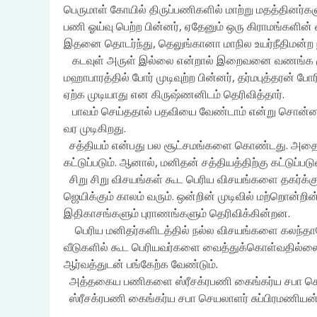
பெருமாள் கோயில் திருப்பணிகளில் மாற்று மதத்தினர்கள
பணி ஓய்வு பெற்ற பின்னர், ஏதேனும் ஒரு கிராமங்களின்
இதனை தொடர்ந்து, தெலுங்கானா மாநில உயர்நீதிமன்ற ந
கடவுள் அருள் இல்லை என்றால் இறைவனை வணங்க முடி
மஹாபாரத்தில் போர் முடிவுற்ற பின்னர், தர்மபுத்தரன்
ஏற்க முடியாது என கிருஷ்ணனிடம் தெரிவித்தார்.
பாவம் செய்ததால் பதவியை வேண்டாம் என்று சொன்ன ப
வர முடிகிறது.
சத்தியம் என்பது பல சூட்சமங்களை கொண்டது. அதை பு
கட்டுப்படும். ஆனால், மனிதன் சத்தியத்திற்கு கட்டுப்ப
சிறு சிறு விசயங்கள் கூட பெரிய விசயங்களை தகர
ஜெயிக்கும் காலம் வரும். ஒன்றின் முடிவில் மற்றொன்ற
இதிகாசங்களும் புராணங்களும் தெரிவிக்கின்றன.
பெரிய மனிதர்களிடத்தில் நல்ல விசயங்களை கலந்தா
வீடுகளில் கூட பெரியவர்களை வைத்துக்கொள்வதில்லை
ஆர்வத்துடன் பங்கேற்க வேண்டும்.
அத்தகைய பணிகளை ஸ்ரீசக்ரபணி கைங்கர்ய சபா செய்து
ஸ்ரீசக்ரபணி கைங்கர்ய சபா செயலாளர் சுப்பிரமணியன் 