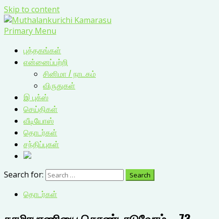
Skip to content
Primary Menu
புத்தகங்கள்
என்னைப்பற்றி
சினிமா / நாடகம்
விருதுகள்
இ புக்ஸ்
செய்திகள்
வீடியோஸ்
தொடர்கள்
சந்திப்புகள்
Search for:
தொடர்கள்
தாமிரபரணியை கொண்டாடுவோம் – 73