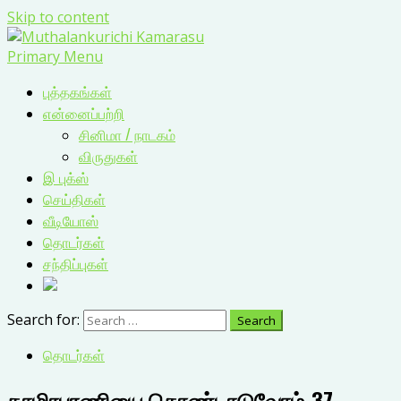
Skip to content
Primary Menu
புத்தகங்கள்
என்னைப்பற்றி
சினிமா / நாடகம்
விருதுகள்
இ புக்ஸ்
செய்திகள்
வீடியோஸ்
தொடர்கள்
சந்திப்புகள்
Search for:
தொடர்கள்
தாமிரபரணியை கொண்டாடுவோம்-37