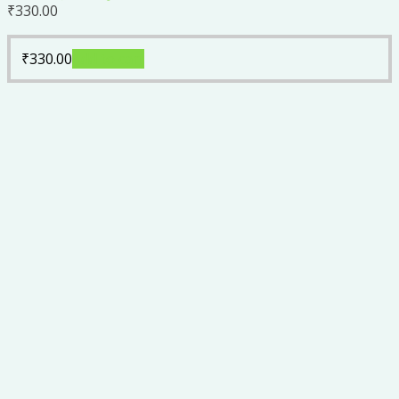
₹
330.00
₹
330.00
Add to cart