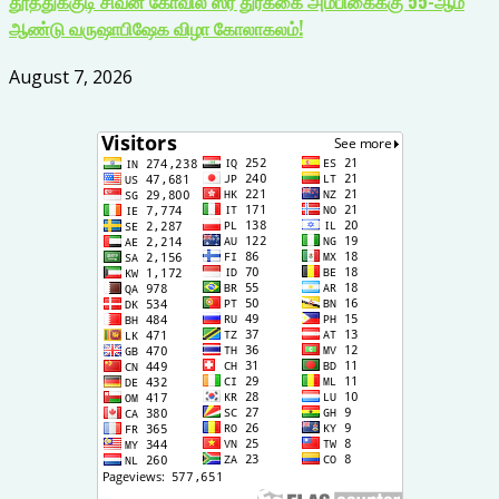
தூத்துக்குடி சிவன் கோவில் ஸ்ரீ துர்க்கை அம்பிகைக்கு 55-ஆம்
ஆண்டு வருஷாபிஷேக விழா கோலாகலம்!
August 7, 2026