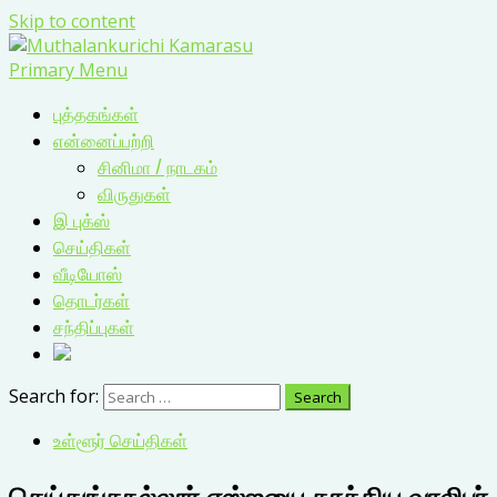
Skip to content
Primary Menu
புத்தகங்கள்
என்னைப்பற்றி
சினிமா / நாடகம்
விருதுகள்
இ புக்ஸ்
செய்திகள்
வீடியோஸ்
தொடர்கள்
சந்திப்புகள்
Search for:
உள்ளூர் செய்திகள்
செய்துங்கநல்லூர் எஸ்ஐயை தாக்கிய வாலிபர்