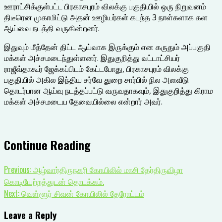
ஊராட்சிக்குள்பட்ட பிரகாசபுரம் விலக்கு பகுதியில் ஒரு நிறுவனம்
திடீரென முகாமிட்டு அதன் ஊழியர்கள் கடந்த 3 நாள்களாக கள
ஆய்வை நடத்தி வருகின்றனர்.
இதுவும் மீத்தேன் திட்ட ஆய்வாக இருக்கும் என கருதும் அப்பகுதி
மக்கள் அச்சமடைந்துள்ளனர். இதுகுறித்து வட்டாட்சியர்
ராஜீவ்தாகூர் ஜேக்கப்பிடம் கேட்டபோது, பிரகாசபுரம் விலக்கு
பகுதியில் அகில இந்திய சர்வே துறை சார்பில் நில அளவீடு
தொடர்பான ஆய்வு நடத்தப்பட்டு வருவதாகவும், இதுகுறித்து கிராம
மக்கள் அச்சமடைய தேவையில்லை என்றார் அவர்.
Continue Reading
Previous:
ஆழ்வார்திருநகரி கோயிலில் மாசி தேர்திருவிழா
கொடியேற்றத்துடன் தொடக்கம்.
Next:
வெள்ளூர் சிவன் கோயிலில் தேரோட்டம்
Leave a Reply