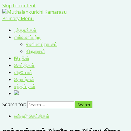
Skip to content
Primary Menu
புத்தகங்கள்
என்னைப்பற்றி
சினிமா / நாடகம்
விருதுகள்
இ புக்ஸ்
செய்திகள்
வீடியோஸ்
தொடர்கள்
சந்திப்புகள்
Search for:
உள்ளூர் செய்திகள்
சாத்தான்குளம் அருகே கள ஆய்வு: கிராம