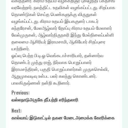
வகித்தனர். கிராம உதயம் வழக்கறிஞர் புகழேந்தி பகத்சிங்
வரவேற்றார். நலத்திட்ட உதவிகள் வழங்கப்பட்டது. சிறப்பாக
தொண்டுகள் செய்த பெண்களுக்கு விருதுகள்
வழங்கப்பட்டது. கிராம உதயம் இயககுனர் டாகடர்
சுந்தரேசன், மேலஆழ்வார் தோப்பு கிராம உதயம் மேலாளர்
வேல்முருகன், ஆழ்வார்திருநகரி இந்து மேல்நிலைப்பள்ளி
தலைமை ஆசிரியர் இராமசாமி, ஆகியோர் சிறப்புரை
யாற்றினர்.
ஓய்வு பெற்ற பி.டி.ஓ வெங்கடாச்சாரியார், தன்னார்வ
தொண்டர் முத்து ராஜ், நிர்வாக பொறுப்பாளர்
இராமசந்திரன், பகுதி பொறுப்பாளர்கள் முருகசெல்வி,
ஆறுமுகவடிவு உள்பட பலர் கலந்து கொண்டனர்.
பாலகிருஷ்ணன் நன்றி கூறினார்.
Continue
Previous:
வல்லநாடுஅருகே தீப்பற்றி எரிந்தலாரி
Reading
Next:
கால்வாய் இடுகாட்டில் தகன மேடைஅமைக்க கோரிக்கை