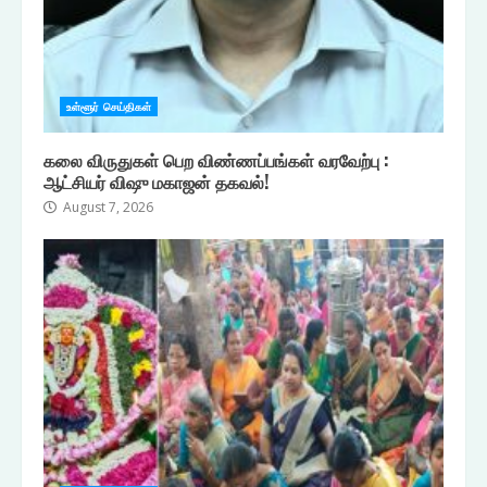
உள்ளூர் செய்திகள்
கலை விருதுகள் பெற விண்ணப்பங்கள் வரவேற்பு :
ஆட்சியர் விஷு மகாஜன் தகவல்!
August 7, 2026