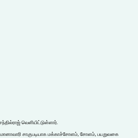
தில்ராஜ் வெளியிட்டுள்ளார்.
ரப்பில் மானாவாரி சாகுபடியாக மக்காச்சோளம், சோளம், பயறுவகை