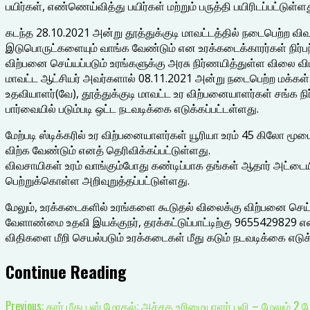
பயிர்கள், எண்ணெய்வித்து பயிர்கள் மற்றும் பருத்தி பயிரிடப்பட்டுள்
கடந்த 28.10.2021 அன்று தூத்துக்குடி மாவட்டத்தில் நடைபெற்ற விவச
இடுபொருட்களையும் வாங்க வேண்டும் என உரக்கடைக்காரர்கள் நிர்பந
விற்பனை செய்யப்படும் உரங்களுக்கு அரசு நிர்ணயித்துள்ள விலை வ
மாவட்ட ஆட்சியர் அவர்களால் 08.11.2021 அன்று நடைபெற்ற மக்கள் க
உதவியாளர்(வே), தூத்துக்குடி மாவட்ட உர விற்பனையாளர்கள் சங்க ந
பார்வையில் படும்படி ஒட்ட நடவடிக்கை எடுக்கப்பட்டள்ளது.
மேற்படி ஸ்டிக்கரில் உர விற்பனையாளர்கள் யூரியா உரம் 45 கிலோ மூட
விற்க வேண்டும் எனத் தெரிவிக்கப்பட்டுள்ளது.
விவசாயிகள் உரம் வாங்கும்போது கண்டிப்பாக தங்கள் ஆதார் அட்ட
பெற்றுக்கொள்ள அறிவுறுத்தப்பட்டுள்ளது.
மேலும், உரக்கடைகளில் உரங்களை கூடுதல் விலைக்கு விற்பனை 
வேளாண்மை உதவி இயக்குநர், தரக்கட்டுப்பாட்டிற்கு 9655429829 
விதிகளை மீறி செயல்படும் உரக்கடைகள் மீது கடும் நடவடிக்கை எடுக்கப
Continue Reading
Previous:
கார் மீது பஸ் மோதல்: அச்சக உரிமையாளர் பலி – மேலும் 2 பே