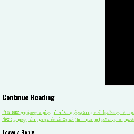
Continue Reading
Previous:
குழந்தை வரம்தரும் எட்டெழுத்து பெருமாள் (நவீன தாமிரபர
Next:
நடராஜரின் பஞ்சதலங்கள் தோன்றிய வரலாறு (நவீன தாமிரபரணி
Leave a Reply