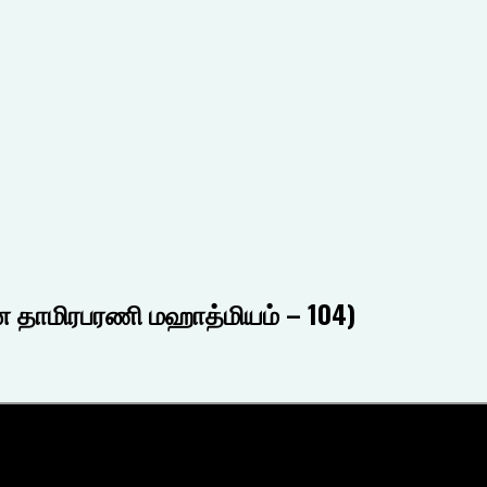
ன தாமிரபரணி மஹாத்மியம் – 104)