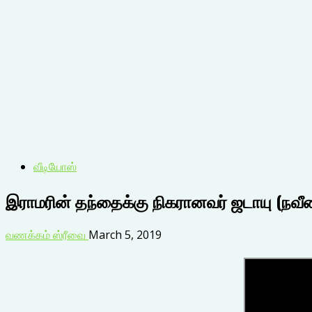
வீடியோஸ்
இராமரின் தந்தைக்கு நிகரானவர் ஜடாயு (நவீ
வணக்கம் ஸ்ரீவை
March 5, 2019